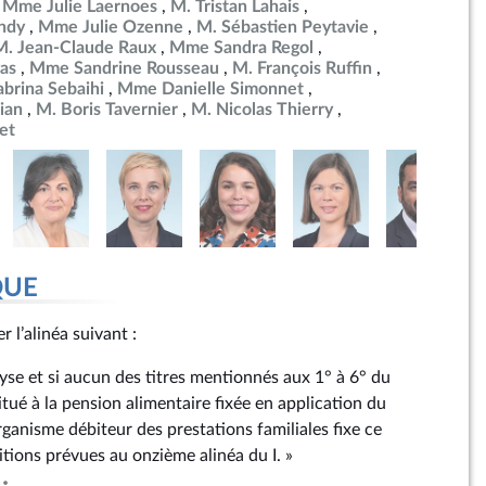
Mme Julie Laernoes
M. Tristan Lahais
ndy
Mme Julie Ozenne
M. Sébastien Peytavie
M. Jean-Claude Raux
Mme Sandra Regol
as
Mme Sandrine Rousseau
M. François Ruffin
brina Sebaihi
Mme Danielle Simonnet
ian
M. Boris Tavernier
M. Nicolas Thierry
et
QUE
er l’alinéa suivant :
alyse et si aucun des titres mentionnés aux 1° à 6° du
titué à la pension alimentaire fixée en application du
organisme débiteur des prestations familiales fixe ce
tions prévues au onzième alinéa du I. »