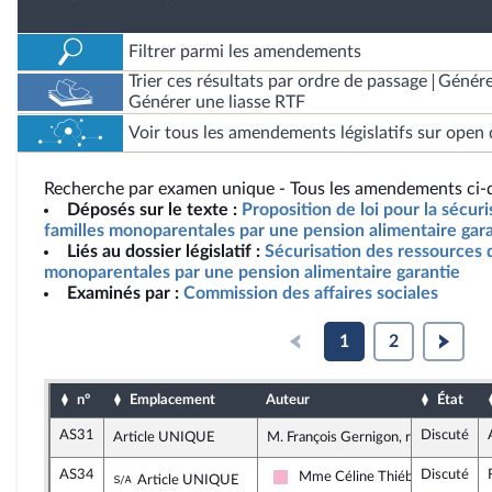
Filtrer parmi les amendements
Trier ces résultats par ordre de passage
Génére
Générer une liasse RTF
Voir tous les amendements législatifs sur open 
Recherche par examen unique - Tous les amendements ci-d
Déposés sur le texte :
Proposition de loi pour la sécur
familles monoparentales par une pension alimentaire gara
Liés au dossier législatif :
Sécurisation des ressources 
monoparentales par une pension alimentaire garantie
Examinés par :
Commission des affaires sociales
1
2
n°
Emplacement
Auteur
État
AS31
Discuté
Article UNIQUE
M. François Gernigon, rapporteur
AS34
Discuté
Sous-amendement de l'amendement n°AS3
Mme Céline Thiébault-Martine
Article UNIQUE
Socialistes et apparentés