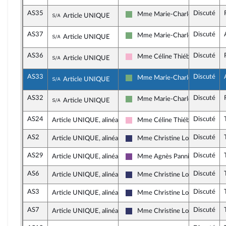
AS35
Discuté
Sous-amendement de l'amendement n°AS3
Mme Marie-Charlotte Garin
Article UNIQUE
Écologiste et Social
AS37
Discuté
Sous-amendement de l'amendement n°AS3
Mme Marie-Charlotte Garin
Article UNIQUE
Écologiste et Social
AS36
Discuté
Sous-amendement de l'amendement n°AS3
Mme Céline Thiébault-Martine
Article UNIQUE
Socialistes et apparentés
AS33
Discuté
Sous-amendement de l'amendement n°AS3
Mme Marie-Charlotte Garin
Article UNIQUE
Écologiste et Social
AS32
Discuté
Sous-amendement de l'amendement n°AS3
Mme Marie-Charlotte Garin
Article UNIQUE
Écologiste et Social
AS24
Discuté
Article UNIQUE, alinéa 1
Mme Céline Thiébault-Martine
Socialistes et apparentés
AS2
Discuté
Article UNIQUE, alinéa 3
Mme Christine Loir
Rassemblement National
AS29
Discuté
Article UNIQUE, alinéa 3
Mme Agnès Pannier-Runacher
Ensemble pour la République
AS6
Discuté
Article UNIQUE, alinéa 3
Mme Christine Loir
Rassemblement National
AS3
Discuté
Article UNIQUE, alinéa 3
Mme Christine Loir
Rassemblement National
AS7
Discuté
Article UNIQUE, alinéa 4
Mme Christine Loir
Rassemblement National