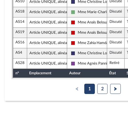
AS10
Discuté
Article UNIQUE, alinéa 4
Mme Christine Loir
Rassemblement National
AS18
Discuté
Article UNIQUE, alinéa 4
Mme Marie-Charlotte Garin
Écologiste et Social
AS14
Discuté
Article UNIQUE, alinéa 4
Mme Anaïs Belouassa-Cherifi
La France insoumise - Nouveau F
AS19
Discuté
Article UNIQUE, alinéa 4
Mme Anaïs Belouassa-Cherifi
La France insoumise - Nouveau F
AS16
Discuté
Article UNIQUE, alinéa 4
Mme Zahia Hamdane
La France insoumise - Nouveau F
AS4
Discuté
Article UNIQUE, alinéa 4
Mme Christine Loir
Rassemblement National
AS28
Retiré
Article UNIQUE, alinéa 4
Mme Agnès Pannier-Runacher
Ensemble pour la République
n°
Emplacement
Auteur
État
1
2