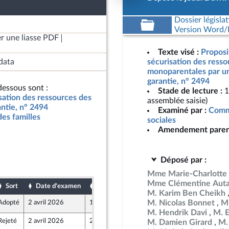
Dossier législat
Version Word/L
r une liasse PDF
Texte visé :
Proposit
data
sécurisation des resso
monoparentales par un
garantie, n° 2494
essous sont :
Stade de lecture :
1
isation des ressources des
assemblée saisie)
ntie, n° 2494
Examiné par :
Commi
des familles
sociales
Amendement paren
Déposé par :
Mme Marie-Charlotte 
Mme Clémentine Auta
Sort
Date d'examen
Date de dépôt
M. Karim Ben Cheikh
M. Nicolas Bonnet
Mm
Adopté
2 avril 2026
1 avril 2026
M. Hendrik Davi
M. 
Rejeté
2 avril 2026
2 avril 2026
M. Damien Girard
M.
1
z