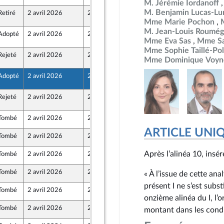
M. Jérémie Iordanoff
M. Benjamin Lucas-Lu
Retiré
2 avril 2026
2 avril 2026
1
Mme Marie Pochon
M. Jean-Louis Roumég
Adopté
2 avril 2026
2 avril 2026
1
Mme Eva Sas
Mme Sa
Mme Sophie Taillé-Pol
Rejeté
2 avril 2026
2 avril 2026
1
z
Mme Dominique Voyn
Adopté
2 avril 2026
2 avril 2026
1
Rejeté
2 avril 2026
2 avril 2026
1
Tombé
2 avril 2026
27 mars 2026
z
ARTICLE UNI
Tombé
2 avril 2026
27 mars 2026
Après l’alinéa 10, insér
Tombé
2 avril 2026
28 mars 2026
Tombé
2 avril 2026
27 mars 2026
« À l’issue de cette an
présent I ne s’est subs
Tombé
2 avril 2026
27 mars 2026
onzième alinéa du I, l’
Tombé
2 avril 2026
27 mars 2026
montant dans les condi