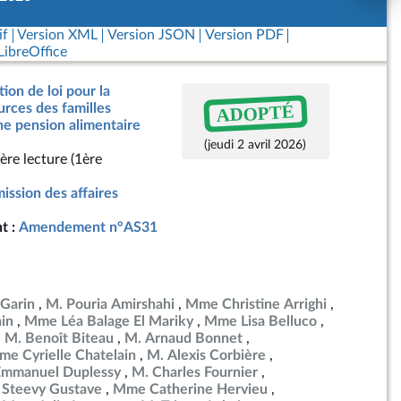
if
Version XML
Version JSON
Version PDF
ibreOffice
ion de loi pour la
ADOPTÉ
urces des familles
e pension alimentaire
(jeudi 2 avril 2026)
ère lecture (1ère
ssion des affaires
t :
Amendement n°AS31
Garin
M. Pouria Amirshahi
Mme Christine Arrighi
in
Mme Léa Balage El Mariky
Mme Lisa Belluco
M. Benoît Biteau
M. Arnaud Bonnet
e Cyrielle Chatelain
M. Alexis Corbière
Emmanuel Duplessy
M. Charles Fournier
 Steevy Gustave
Mme Catherine Hervieu