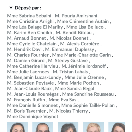
Déposé par :
Mme Sabrina Sebaihi
M. Pouria Amirshahi
Mme Christine Arrighi
Mme Clémentine Autain
Mme Léa Balage El Mariky
Mme Lisa Belluco
M. Karim Ben Cheikh
M. Benoît Biteau
M. Arnaud Bonnet
M. Nicolas Bonnet
Mme Cyrielle Chatelain
M. Alexis Corbière
M. Hendrik Davi
M. Emmanuel Duplessy
M. Charles Fournier
Mme Marie-Charlotte Garin
M. Damien Girard
M. Steevy Gustave
Mme Catherine Hervieu
M. Jérémie Iordanoff
Mme Julie Laernoes
M. Tristan Lahais
M. Benjamin Lucas-Lundy
Mme Julie Ozenne
M. Sébastien Peytavie
Mme Marie Pochon
M. Jean-Claude Raux
Mme Sandra Regol
M. Jean-Louis Roumégas
Mme Sandrine Rousseau
M. François Ruffin
Mme Eva Sas
Mme Danielle Simonnet
Mme Sophie Taillé-Polian
M. Boris Tavernier
M. Nicolas Thierry
Mme Dominique Voynet