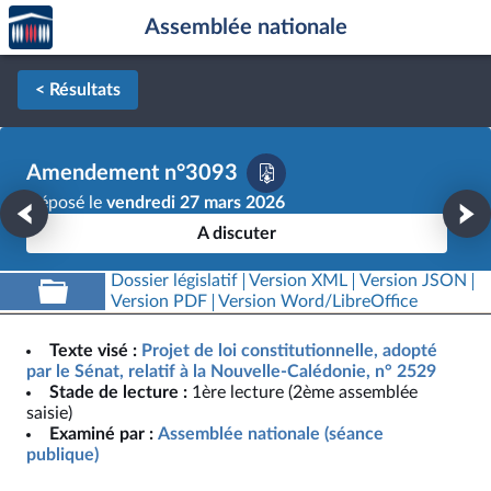
Accèder
Aller au contenu
Aller en bas de la page
Assemblée nationale
à la
page
d'accueil
< Résultats
Amendement n°3093
Déposé le
vendredi 27 mars 2026
A discuter
Dossier législatif
Version XML
Version JSON
Version PDF
Version Word/LibreOffice
Texte visé :
Projet de loi constitutionnelle, adopté
par le Sénat, relatif à la Nouvelle-Calédonie, n° 2529
Stade de lecture :
1ère lecture (2ème assemblée
saisie)
Examiné par :
Assemblée nationale (séance
publique)