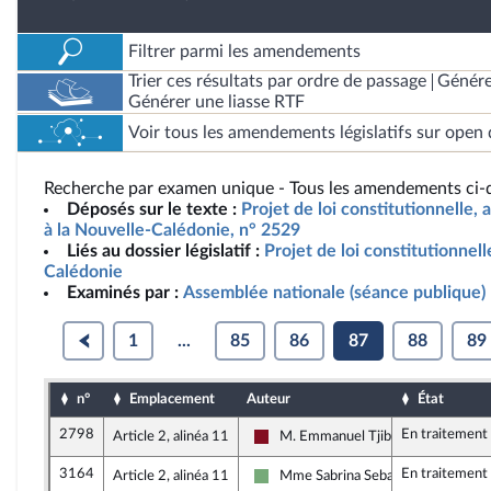
Filtrer parmi les amendements
Trier ces résultats par ordre de passage
Génére
Générer une liasse RTF
Voir tous les amendements législatifs sur open 
Recherche par examen unique - Tous les amendements ci-d
Déposés sur le texte :
Projet de loi constitutionnelle, 
à la Nouvelle-Calédonie, n° 2529
Liés au dossier législatif :
Projet de loi constitutionnell
Calédonie
Examinés par :
Assemblée nationale (séance publique)
1
...
85
86
87
88
89
n°
Emplacement
Auteur
État
2798
En traitement
Article 2, alinéa 11
M. Emmanuel Tjibaou
Gauche Démocrate et Républicaine
3164
En traitement
Article 2, alinéa 11
Mme Sabrina Sebaihi
Écologiste et Social