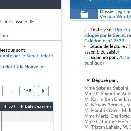
Dossier législat
Version Word/L
r une liasse PDF
Texte visé :
Projet d
data
adopté par le Sénat, re
Calédonie, n° 2529
Stade de lecture :
1
essous sont :
assemblée saisie)
adopté par le Sénat, relatif
Examiné par :
Assem
publique)
e relatif à la Nouvelle-
Déposé par :
Mme Sabrina Sebaihi
...
158
Mme Clémentine Auta
M. Karim Ben Cheikh
M. Nicolas Bonnet
Mm
Sort
Date d'examen
Date de dépôt
M. Hendrik Davi
M. 
Mme Marie-Charlotte 
26 mars 2026
Mme Catherine Hervi
27 mars 2026
M. Tristan Lahais
M. 