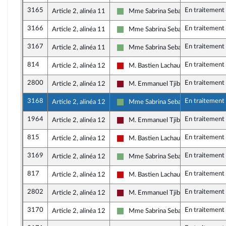
3165
En traitement
Article 2, alinéa 11
Mme Sabrina Sebaihi
Écologiste et Social
3166
En traitement
Article 2, alinéa 11
Mme Sabrina Sebaihi
Écologiste et Social
3167
En traitement
Article 2, alinéa 11
Mme Sabrina Sebaihi
Écologiste et Social
814
En traitement
Article 2, alinéa 12
M. Bastien Lachaud
La France insoumise - Nouveau Fron
2800
En traitement
Article 2, alinéa 12
M. Emmanuel Tjibaou
Gauche Démocrate et Républicaine
3168
En traitement
Article 2, alinéa 12
Mme Sabrina Sebaihi
Écologiste et Social
1964
En traitement
Article 2, alinéa 12
M. Emmanuel Tjibaou
Gauche Démocrate et Républicaine
815
En traitement
Article 2, alinéa 12
M. Bastien Lachaud
La France insoumise - Nouveau Fron
3169
En traitement
Article 2, alinéa 12
Mme Sabrina Sebaihi
Écologiste et Social
817
En traitement
Article 2, alinéa 12
M. Bastien Lachaud
La France insoumise - Nouveau Fron
2802
En traitement
Article 2, alinéa 12
M. Emmanuel Tjibaou
Gauche Démocrate et Républicaine
3170
En traitement
Article 2, alinéa 12
Mme Sabrina Sebaihi
Écologiste et Social