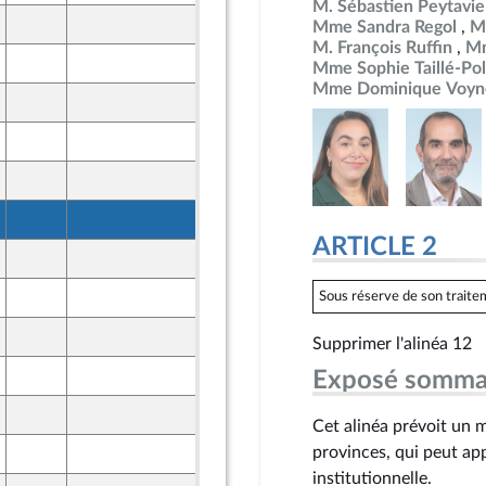
M. Sébastien Peytavie
27 mars 2026
Mme Sandra Regol
M
M. François Ruffin
Mm
27 mars 2026
Mme Sophie Taillé-Pol
Mme Dominique Voyn
27 mars 2026
25 mars 2026
t Populaire
26 mars 2026
27 mars 2026
ARTICLE 2
26 mars 2026
25 mars 2026
Sous réserve de son traitem
t Populaire
27 mars 2026
Supprimer l'alinéa 12
25 mars 2026
Exposé somma
t Populaire
26 mars 2026
Cet alinéa prévoit un 
provinces, qui peut a
27 mars 2026
institutionnelle.