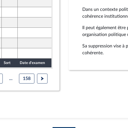
27 mars 2026
Dans un contexte politi
25 mars 2026
t Populaire
cohérence institutionne
26 mars 2026
Il peut également êtr
25 mars 2026
organisation politique 
25 mars 2026
Sa suppression vise à pr
cohérente.
25 mars 2026
Sort
Date d'examen
Date de dépôt
...
158