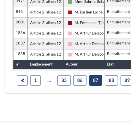
3171
En traitement
Article 2, alinéa 12
Mme Sabrina Sebaihi
Écologiste et Social
816
En traitement
Article 2, alinéa 12
M. Bastien Lachaud
La France insoumise - Nouveau Fron
2801
En traitement
Article 2, alinéa 12
M. Emmanuel Tjibaou
Gauche Démocrate et Républicaine
1836
En traitement
Article 2, alinéa 12
M. Arthur Delaporte
Socialistes et apparentés
1837
En traitement
Article 2, alinéa 12
M. Arthur Delaporte
Socialistes et apparentés
1838
En traitement
Article 2, alinéa 12
M. Arthur Delaporte
Socialistes et apparentés
n°
Emplacement
Auteur
État
1
...
85
86
87
88
89