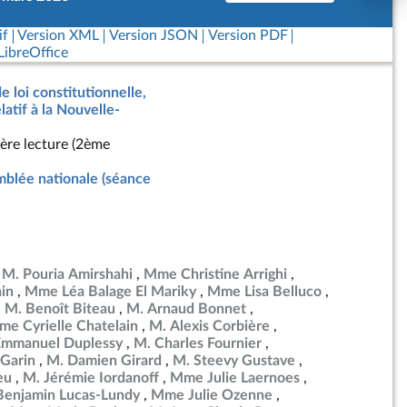
if
Version XML
Version JSON
Version PDF
ibreOffice
e loi constitutionnelle,
latif à la Nouvelle-
ère lecture (2ème
blée nationale (séance
M. Pouria Amirshahi
Mme Christine Arrighi
in
Mme Léa Balage El Mariky
Mme Lisa Belluco
M. Benoît Biteau
M. Arnaud Bonnet
e Cyrielle Chatelain
M. Alexis Corbière
Emmanuel Duplessy
M. Charles Fournier
Garin
M. Damien Girard
M. Steevy Gustave
eu
M. Jérémie Iordanoff
Mme Julie Laernoes
Benjamin Lucas-Lundy
Mme Julie Ozenne