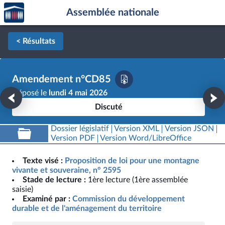
Accèder
Aller au contenu
Aller en bas de la page
Assemblée nationale
à la
page
d'accueil
< Résultats
Amendement n°CD85
Déposé le
lundi 4 mai 2026
Discuté
Dossier législatif
Version XML
Version JSON
Version PDF
Version Word/LibreOffice
Texte visé :
Proposition de loi pour une montagne
vivante et souveraine, n° 2595
Stade de lecture :
1ère lecture (1ère assemblée
saisie)
Examiné par :
Commission du développement
durable et de l'aménagement du territoire