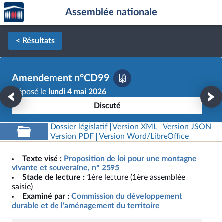
Accèder
Aller au contenu
Aller en bas de la page
Assemblée nationale
à la
page
d'accueil
< Résultats
Amendement n°CD99
Déposé le
lundi 4 mai 2026
Discuté
Dossier législatif
Version XML
Version JSON
Version PDF
Version Word/LibreOffice
Texte visé :
Proposition de loi pour une montagne
vivante et souveraine, n° 2595
Stade de lecture :
1ère lecture (1ère assemblée
saisie)
Examiné par :
Commission du développement
durable et de l'aménagement du territoire