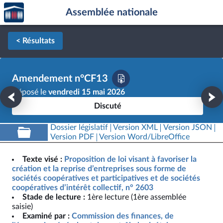
Accèder
Aller au contenu
Aller en bas de la page
Assemblée nationale
à la
page
d'accueil
< Résultats
Amendement n°CF13
Déposé le
vendredi 15 mai 2026
Discuté
Dossier législatif
Version XML
Version JSON
Version PDF
Version Word/LibreOffice
Texte visé :
Proposition de loi visant à favoriser la
création et la reprise d’entreprises sous forme de
sociétés coopératives et participatives et de sociétés
coopératives d’intérêt collectif, n° 2603
Stade de lecture :
1ère lecture (1ère assemblée
saisie)
Examiné par :
Commission des finances, de