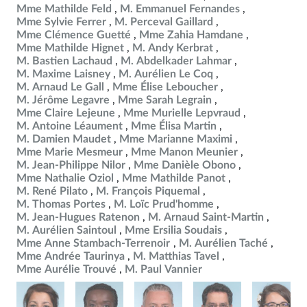
Mme Mathilde Feld
M. Emmanuel Fernandes
Mme Sylvie Ferrer
M. Perceval Gaillard
Mme Clémence Guetté
Mme Zahia Hamdane
Mme Mathilde Hignet
M. Andy Kerbrat
M. Bastien Lachaud
M. Abdelkader Lahmar
M. Maxime Laisney
M. Aurélien Le Coq
M. Arnaud Le Gall
Mme Élise Leboucher
M. Jérôme Legavre
Mme Sarah Legrain
Mme Claire Lejeune
Mme Murielle Lepvraud
M. Antoine Léaument
Mme Élisa Martin
M. Damien Maudet
Mme Marianne Maximi
Mme Marie Mesmeur
Mme Manon Meunier
M. Jean-Philippe Nilor
Mme Danièle Obono
Mme Nathalie Oziol
Mme Mathilde Panot
M. René Pilato
M. François Piquemal
M. Thomas Portes
M. Loïc Prud'homme
M. Jean-Hugues Ratenon
M. Arnaud Saint-Martin
M. Aurélien Saintoul
Mme Ersilia Soudais
Mme Anne Stambach-Terrenoir
M. Aurélien Taché
Mme Andrée Taurinya
M. Matthias Tavel
Mme Aurélie Trouvé
M. Paul Vannier