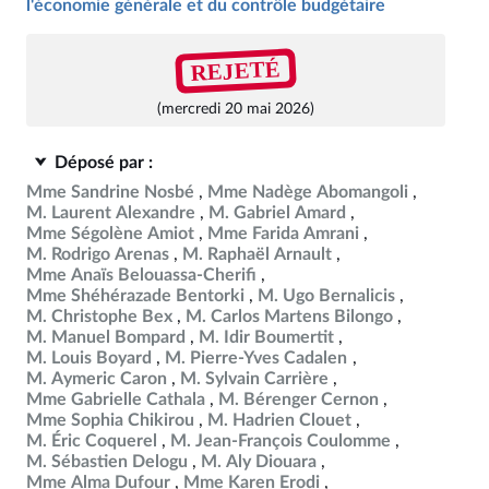
l'économie générale et du contrôle budgétaire
REJETÉ
(mercredi 20 mai 2026)
Déposé par :
Mme Sandrine Nosbé
Mme Nadège Abomangoli
M. Laurent Alexandre
M. Gabriel Amard
Mme Ségolène Amiot
Mme Farida Amrani
M. Rodrigo Arenas
M. Raphaël Arnault
Mme Anaïs Belouassa-Cherifi
Mme Shéhérazade Bentorki
M. Ugo Bernalicis
M. Christophe Bex
M. Carlos Martens Bilongo
M. Manuel Bompard
M. Idir Boumertit
M. Louis Boyard
M. Pierre-Yves Cadalen
M. Aymeric Caron
M. Sylvain Carrière
Mme Gabrielle Cathala
M. Bérenger Cernon
Mme Sophia Chikirou
M. Hadrien Clouet
M. Éric Coquerel
M. Jean-François Coulomme
M. Sébastien Delogu
M. Aly Diouara
Mme Alma Dufour
Mme Karen Erodi