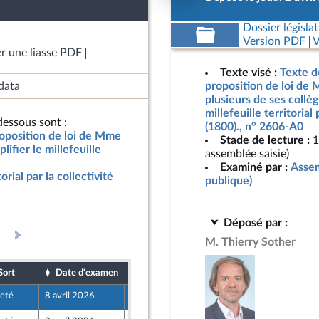
Dossier législat
Version PDF
V
r une liasse PDF
Texte visé :
Texte d
data
proposition de loi de 
plusieurs de ses collèg
millefeuille territorial
essous sont :
(1800)., n° 2606-A0
roposition de loi de Mme
Stade de lecture :
1
lifier le millefeuille
assemblée saisie)
Examiné par :
Assem
torial par la collectivité
publique)
Déposé par :
M. Thierry Sother
Sort
Date d'examen
Date de dépôt
jeté
8 avril 2026
2 avril 2026