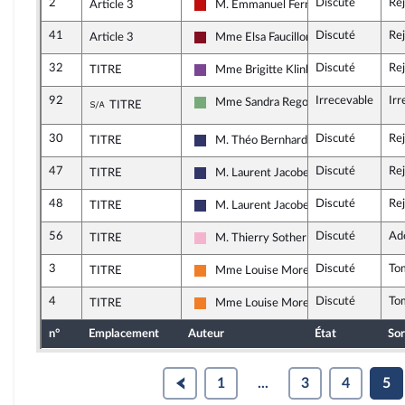
2
Discuté
Re
Article 3
M. Emmanuel Fernandes
La France insoumise - Nouveau Front P
41
Discuté
Re
Article 3
Mme Elsa Faucillon
Gauche Démocrate et Républicaine
32
Discuté
Re
TITRE
Mme Brigitte Klinkert
Ensemble pour la République
92
Irrecevable
Irr
Sous-amendement de l'amendement n°32
Mme Sandra Regol
TITRE
Écologiste et Social
30
Discuté
Re
TITRE
M. Théo Bernhardt
Rassemblement National
47
Discuté
Re
TITRE
M. Laurent Jacobelli
Rassemblement National
48
Discuté
Re
TITRE
M. Laurent Jacobelli
Rassemblement National
56
Discuté
Ad
TITRE
M. Thierry Sother
Socialistes et apparentés
3
Discuté
To
TITRE
Mme Louise Morel
Les Démocrates
4
Discuté
To
TITRE
Mme Louise Morel
Les Démocrates
n°
Emplacement
Auteur
État
Sor
1
...
3
4
5