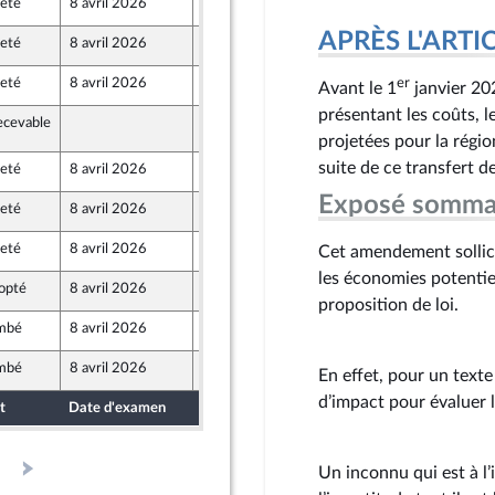
jeté
8 avril 2026
1 avril 2026
opulaire
APRÈS L'ARTICLE
jeté
8 avril 2026
2 avril 2026
er
jeté
8 avril 2026
2 avril 2026
Avant le 1
janvier 20
présentant les coûts, l
ecevable
8 avril 2026
projetées pour la régio
suite de ce transfert 
jeté
8 avril 2026
2 avril 2026
Exposé somma
jeté
8 avril 2026
2 avril 2026
jeté
8 avril 2026
2 avril 2026
Cet amendement sollici
les économies potentie
opté
8 avril 2026
2 avril 2026
proposition de loi.
mbé
8 avril 2026
1 avril 2026
mbé
8 avril 2026
1 avril 2026
En effet, pour un text
d’impact pour évaluer 
t
Date d'examen
Date de dépôt
Un inconnu qui est à l’