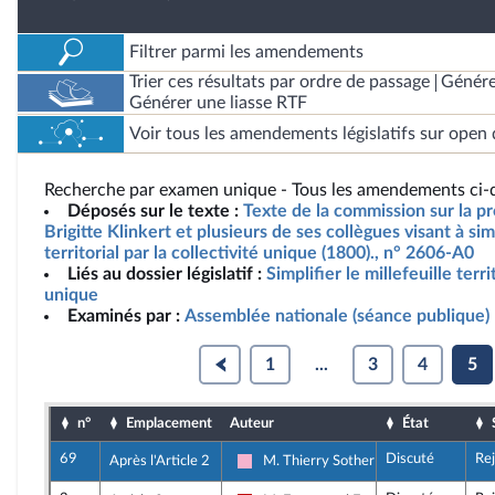
Filtrer parmi les amendements
Trier ces résultats par ordre de passage
Génére
Générer une liasse RTF
Voir tous les amendements législatifs sur open 
Recherche par examen unique - Tous les amendements ci-d
Déposés sur le texte :
Texte de la commission sur la p
Brigitte Klinkert et plusieurs de ses collègues visant à simp
territorial par la collectivité unique (1800)., n° 2606-A0
Liés au dossier législatif :
Simplifier le millefeuille terri
unique
Examinés par :
Assemblée nationale (séance publique)
1
...
3
4
5
n°
Emplacement
Auteur
État
69
Discuté
Re
Après l'Article 2
M. Thierry Sother
Socialistes et apparentés