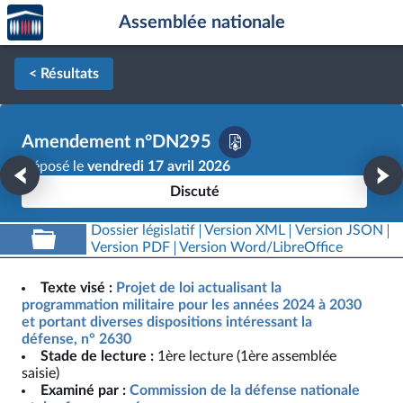
Accèder
Aller au contenu
Aller en bas de la page
Assemblée nationale
à la
page
d'accueil
< Résultats
Amendement n°DN295
Déposé le
vendredi 17 avril 2026
Discuté
Dossier législatif
Version XML
Version JSON
Version PDF
Version Word/LibreOffice
Texte visé :
Projet de loi actualisant la
programmation militaire pour les années 2024 à 2030
et portant diverses dispositions intéressant la
défense, n° 2630
Stade de lecture :
1ère lecture (1ère assemblée
saisie)
Examiné par :
Commission de la défense nationale