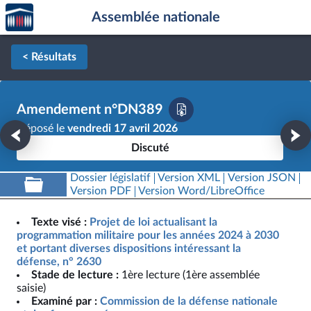
Accèder
Aller au contenu
Aller en bas de la page
Assemblée nationale
à la
page
d'accueil
< Résultats
Amendement n°DN389
Déposé le
vendredi 17 avril 2026
Discuté
Dossier législatif
Version XML
Version JSON
Version PDF
Version Word/LibreOffice
Texte visé :
Projet de loi actualisant la
programmation militaire pour les années 2024 à 2030
et portant diverses dispositions intéressant la
défense, n° 2630
Stade de lecture :
1ère lecture (1ère assemblée
saisie)
Examiné par :
Commission de la défense nationale