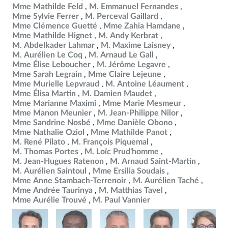
Mme Mathilde Feld
M. Emmanuel Fernandes
Mme Sylvie Ferrer
M. Perceval Gaillard
Mme Clémence Guetté
Mme Zahia Hamdane
Mme Mathilde Hignet
M. Andy Kerbrat
M. Abdelkader Lahmar
M. Maxime Laisney
M. Aurélien Le Coq
M. Arnaud Le Gall
Mme Élise Leboucher
M. Jérôme Legavre
Mme Sarah Legrain
Mme Claire Lejeune
Mme Murielle Lepvraud
M. Antoine Léaument
Mme Élisa Martin
M. Damien Maudet
Mme Marianne Maximi
Mme Marie Mesmeur
Mme Manon Meunier
M. Jean-Philippe Nilor
Mme Sandrine Nosbé
Mme Danièle Obono
Mme Nathalie Oziol
Mme Mathilde Panot
M. René Pilato
M. François Piquemal
M. Thomas Portes
M. Loïc Prud'homme
M. Jean-Hugues Ratenon
M. Arnaud Saint-Martin
M. Aurélien Saintoul
Mme Ersilia Soudais
Mme Anne Stambach-Terrenoir
M. Aurélien Taché
Mme Andrée Taurinya
M. Matthias Tavel
Mme Aurélie Trouvé
M. Paul Vannier