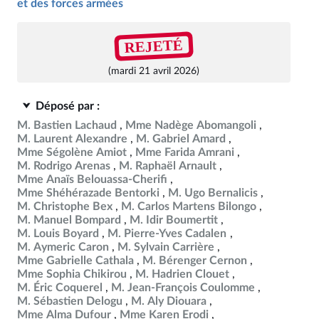
et des forces armées
REJETÉ
(mardi 21 avril 2026)
Déposé par :
M. Bastien Lachaud
Mme Nadège Abomangoli
M. Laurent Alexandre
M. Gabriel Amard
Mme Ségolène Amiot
Mme Farida Amrani
M. Rodrigo Arenas
M. Raphaël Arnault
Mme Anaïs Belouassa-Cherifi
Mme Shéhérazade Bentorki
M. Ugo Bernalicis
M. Christophe Bex
M. Carlos Martens Bilongo
M. Manuel Bompard
M. Idir Boumertit
M. Louis Boyard
M. Pierre-Yves Cadalen
M. Aymeric Caron
M. Sylvain Carrière
Mme Gabrielle Cathala
M. Bérenger Cernon
Mme Sophia Chikirou
M. Hadrien Clouet
M. Éric Coquerel
M. Jean-François Coulomme
M. Sébastien Delogu
M. Aly Diouara
Mme Alma Dufour
Mme Karen Erodi