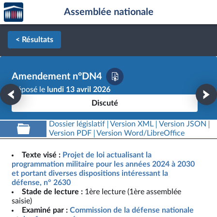
Accèder
Aller au contenu
Aller en bas de la page
Assemblée nationale
à la
page
d'accueil
< Résultats
Amendement n°DN4
Déposé le
lundi 13 avril 2026
Discuté
Dossier législatif
Version XML
Version JSON
Version PDF
Version Word/LibreOffice
Texte visé :
Projet de loi actualisant la
programmation militaire pour les années 2024 à 2030
et portant diverses dispositions intéressant la
défense, n° 2630
Stade de lecture :
1ère lecture (1ère assemblée
saisie)
Examiné par :
Commission de la défense nationale