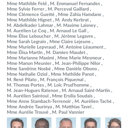
Mme Mathilde Feld
M. Emmanuel Fernandes
Mme Sylvie Ferrer
M. Perceval Gaillard
Mme Clémence Guetté
Mme Zahia Hamdane
Mme Mathilde Hignet
M. Andy Kerbrat
M. Abdelkader Lahmar
M. Maxime Laisney
M. Aurélien Le Coq
M. Arnaud Le Gall
Mme Élise Leboucher
M. Jérôme Legavre
Mme Sarah Legrain
Mme Claire Lejeune
Mme Murielle Lepvraud
M. Antoine Léaument
Mme Élisa Martin
M. Damien Maudet
Mme Marianne Maximi
Mme Marie Mesmeur
Mme Manon Meunier
M. Jean-Philippe Nilor
Mme Sandrine Nosbé
Mme Danièle Obono
Mme Nathalie Oziol
Mme Mathilde Panot
M. René Pilato
M. François Piquemal
M. Thomas Portes
M. Loïc Prud'homme
M. Jean-Hugues Ratenon
M. Arnaud Saint-Martin
M. Aurélien Saintoul
Mme Ersilia Soudais
Mme Anne Stambach-Terrenoir
M. Aurélien Taché
Mme Andrée Taurinya
M. Matthias Tavel
Mme Aurélie Trouvé
M. Paul Vannier