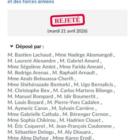
et des forces armées
REJETÉ
(mardi 21 avril 2026)
Déposé par :
M. Bastien Lachaud
Mme Nadège Abomangoli
M. Laurent Alexandre
M. Gabriel Amard
Mme Ségolène Amiot
Mme Farida Amrani
M. Rodrigo Arenas
M. Raphaël Arnault
Mme Anaïs Belouassa-Cherifi
Mme Shéhérazade Bentorki
M. Ugo Bernalicis
M. Christophe Bex
M. Carlos Martens Bilongo
M. Manuel Bompard
M. Idir Boumertit
M. Louis Boyard
M. Pierre-Yves Cadalen
M. Aymeric Caron
M. Sylvain Carrière
Mme Gabrielle Cathala
M. Bérenger Cernon
Mme Sophia Chikirou
M. Hadrien Clouet
M. Éric Coquerel
M. Jean-François Coulomme
M. Sébastien Delogu
M. Aly Diouara
Mme Alma Dufour
Mme Karen Erodi