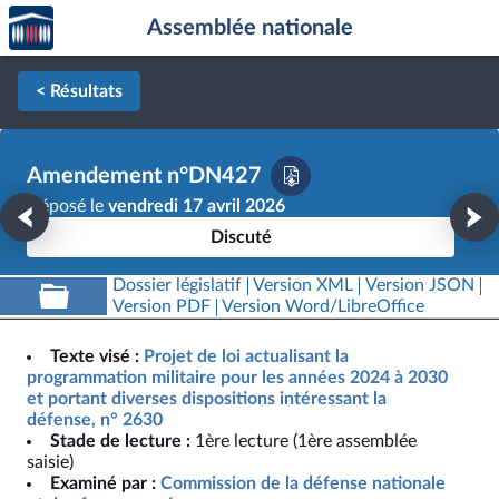
Accèder
Aller au contenu
Aller en bas de la page
Assemblée nationale
à la
page
d'accueil
< Résultats
Amendement n°DN427
Déposé le
vendredi 17 avril 2026
Discuté
Dossier législatif
Version XML
Version JSON
Version PDF
Version Word/LibreOffice
Texte visé :
Projet de loi actualisant la
programmation militaire pour les années 2024 à 2030
et portant diverses dispositions intéressant la
défense, n° 2630
Stade de lecture :
1ère lecture (1ère assemblée
saisie)
Examiné par :
Commission de la défense nationale