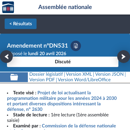
Accèder
Aller au contenu
Aller en bas de la page
Assemblée nationale
à la
page
d'accueil
< Résultats
Amendement n°DN531
Déposé le
lundi 20 avril 2026
Discuté
Dossier législatif
Version XML
Version JSON
Version PDF
Version Word/LibreOffice
Texte visé :
Projet de loi actualisant la
programmation militaire pour les années 2024 à 2030
et portant diverses dispositions intéressant la
défense, n° 2630
Stade de lecture :
1ère lecture (1ère assemblée
saisie)
Examiné par :
Commission de la défense nationale