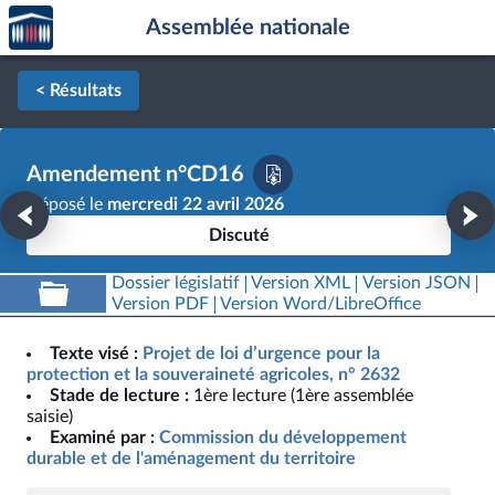
Accèder
Aller au contenu
Aller en bas de la page
Assemblée nationale
à la
page
d'accueil
< Résultats
Amendement n°CD16
Déposé le
mercredi 22 avril 2026
Discuté
Dossier législatif
Version XML
Version JSON
Version PDF
Version Word/LibreOffice
Texte visé :
Projet de loi d’urgence pour la
protection et la souveraineté agricoles, n° 2632
Stade de lecture :
1ère lecture (1ère assemblée
saisie)
Examiné par :
Commission du développement
durable et de l'aménagement du territoire