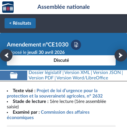
Accèder
Aller au contenu
Aller en bas de la page
Assemblée nationale
à la
page
d'accueil
< Résultats
Amendement n°CE1030
Déposé le
jeudi 30 avril 2026
Discuté
Dossier législatif
Version XML
Version JSON
Version PDF
Version Word/LibreOffice
Texte visé :
Projet de loi d’urgence pour la
protection et la souveraineté agricoles, n° 2632
Stade de lecture :
1ère lecture (1ère assemblée
saisie)
Examiné par :
Commission des affaires
économiques