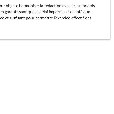
e
our objet d’harmoniser la rédaction avec les standards
e
 en garantissant que le délai imparti soit adapté aux
ce et suffisant pour permettre l’exercice effectif des
e
e
e
e
e