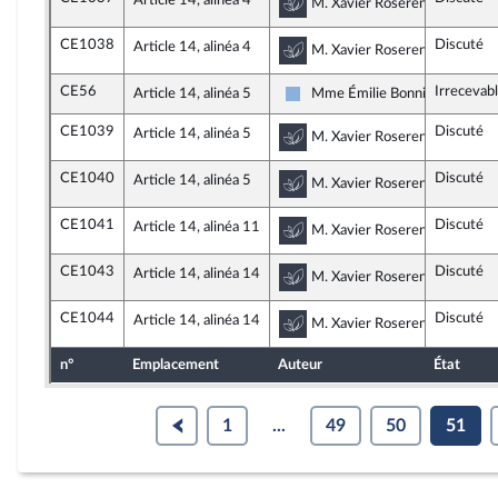
Article 14, alinéa 4
Commission du dévelop
M. Xavier Roseren, rapporteu
CE1038
Discuté
Article 14, alinéa 4
Commission du dévelop
M. Xavier Roseren, rapporteu
CE56
Irrecevab
Article 14, alinéa 5
Mme Émilie Bonnivard
Droite Républicaine
CE1039
Discuté
Article 14, alinéa 5
Commission du dévelop
M. Xavier Roseren, rapporteu
CE1040
Discuté
Article 14, alinéa 5
Commission du dévelop
M. Xavier Roseren, rapporteu
CE1041
Discuté
Article 14, alinéa 11
Commission du dévelop
M. Xavier Roseren, rapporteu
CE1043
Discuté
Article 14, alinéa 14
Commission du dévelop
M. Xavier Roseren, rapporteu
CE1044
Discuté
Article 14, alinéa 14
Commission du dévelop
M. Xavier Roseren, rapporteu
n°
Emplacement
Auteur
État
1
...
49
50
51