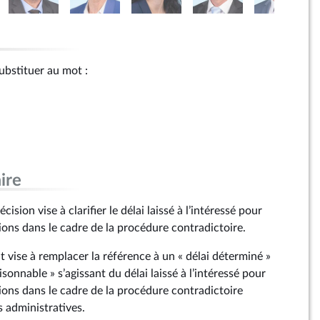
e
e
 substituer au mot :
e
e
e
e
ire
e
sion vise à clarifier le délai laissé à l’intéressé pour
ions dans le cadre de la procédure contradictoire.
e
vise à remplacer la référence à un « délai déterminé »
e
aisonnable » s’agissant du délai laissé à l’intéressé pour
ions dans le cadre de la procédure contradictoire
e
s administratives.