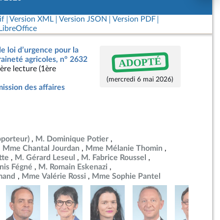
if
Version XML
Version JSON
Version PDF
ibreOffice
de loi d’urgence pour la
ADOPTÉ
raineté agricoles, n° 2632
ère lecture (1ère
(mercredi 6 mai 2026)
ssion des affaires
pporteur)
M. Dominique Potier
Mme Chantal Jourdan
Mme Mélanie Thomin
tte
M. Gérard Leseul
M. Fabrice Roussel
nis Fégné
M. Romain Eskenazi
mand
Mme Valérie Rossi
Mme Sophie Pantel
e