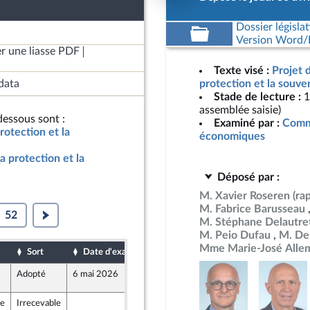
Dossier législat
Version Word/L
r une liasse PDF
Texte visé :
Projet 
data
protection et la souve
Stade de lecture :
1
assemblée saisie)
essous sont :
Examiné par :
Commi
rotection et la
économiques
a protection et la
Déposé par :
M. Xavier Roseren
(ra
M. Fabrice Barusseau
52
M. Stéphane Delautre
M. Peio Dufau
M. De
Mme Marie-José Alle
Sort
Date d'examen
Date de dépôt
Adopté
6 mai 2026
30 avril 2026
pement durable et de l'aménagement du territoire
r de la commission du développement durable et de l'aménagement du territoir
le
Irrecevable
29 avril 2026