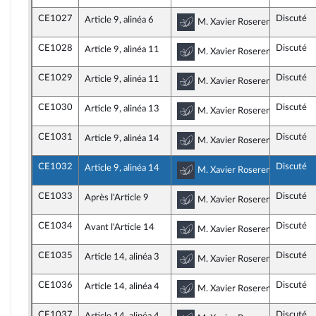
CE1027
Discuté
Article 9, alinéa 6
Commission du dévelop
M. Xavier Roseren, rapporteu
CE1028
Discuté
Article 9, alinéa 11
Commission du dévelop
M. Xavier Roseren, rapporteu
CE1029
Discuté
Article 9, alinéa 11
Commission du dévelop
M. Xavier Roseren, rapporteu
CE1030
Discuté
Article 9, alinéa 13
Commission du dévelop
M. Xavier Roseren, rapporteu
CE1031
Discuté
Article 9, alinéa 14
Commission du dévelop
M. Xavier Roseren, rapporteu
CE1032
Discuté
Article 9, alinéa 14
Commission du dévelop
M. Xavier Roseren, rapporteu
CE1033
Discuté
Après l'Article 9
Commission du dévelop
M. Xavier Roseren, rapporteu
CE1034
Discuté
Avant l'Article 14
Commission du dévelop
M. Xavier Roseren, rapporteu
CE1035
Discuté
Article 14, alinéa 3
Commission du dévelop
M. Xavier Roseren, rapporteu
CE1036
Discuté
Article 14, alinéa 4
Commission du dévelop
M. Xavier Roseren, rapporteu
CE1037
Discuté