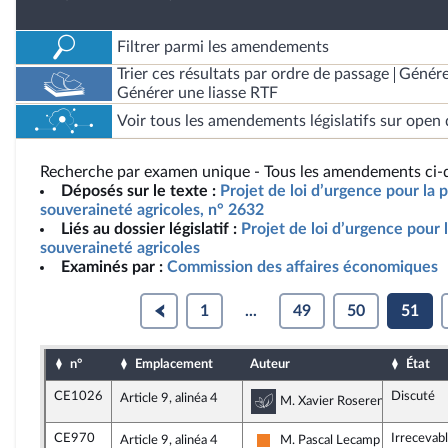
Filtrer parmi les amendements
Trier ces résultats par ordre de passage
Génére
Générer une liasse RTF
Voir tous les amendements législatifs sur open 
Recherche par examen unique - Tous les amendements ci-d
Déposés sur le texte :
Projet de loi d’urgence pour la p
souveraineté agricoles, n° 2632
Liés au dossier législatif :
Projet de loi d’urgence pour l
souveraineté agricoles
Examinés par :
Commission des affaires économiques
1
...
49
50
51
n°
Emplacement
Auteur
État
CE1026
Discuté
Article 9, alinéa 4
Commission du dévelop
M. Xavier Roseren, rapporteu
CE970
Irrecevab
Article 9, alinéa 4
M. Pascal Lecamp
Les Démocrates