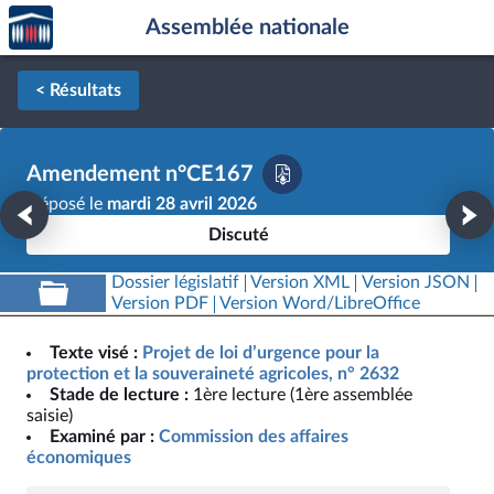
Accèder
Aller au contenu
Aller en bas de la page
Assemblée nationale
à la
page
d'accueil
< Résultats
Amendement n°CE167
Déposé le
mardi 28 avril 2026
Discuté
Dossier législatif
Version XML
Version JSON
Version PDF
Version Word/LibreOffice
Texte visé :
Projet de loi d’urgence pour la
protection et la souveraineté agricoles, n° 2632
Stade de lecture :
1ère lecture (1ère assemblée
saisie)
Examiné par :
Commission des affaires
économiques