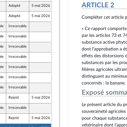
ARTICLE 2
Adopté
5 mai 2026
29 avril 2026
mer et Territoires
Adopté
5 mai 2026
30 avril 2026
Compléter cet article pa
ble
Irrecevable
29 avril 2026
« Ce rapport comporte 
par les articles 73 et 
ble
Irrecevable
29 avril 2026
substance active phyt
ble
Irrecevable
29 avril 2026
dont l’approbation a ét
effets des distorsions 
ble
Irrecevable
29 avril 2026
substances par les pro
ble
Irrecevable
29 avril 2026
filières agricoles ultra
distinguant au minimum
ble
Irrecevable
28 avril 2026
concernés : la banane, l
ble
Irrecevable
28 avril 2026
Exposé somma
Rejeté
5 mai 2026
29 avril 2026
Le présent article du p
ble
Irrecevable
29 avril 2026
souveraineté agricoles
pour chaque substanc
Rejeté
5 mai 2026
29 avril 2026
vétérinaire dont l’appr