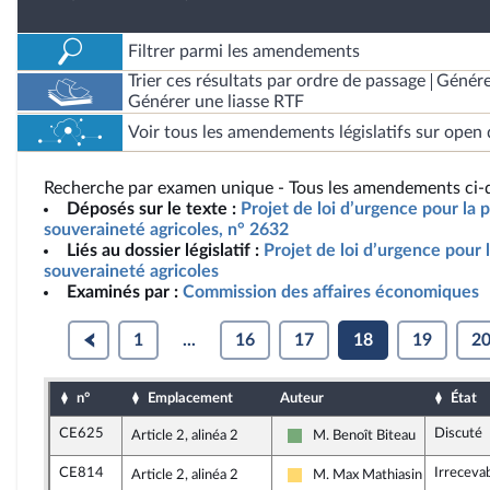
Filtrer parmi les amendements
Trier ces résultats par ordre de passage
Génére
Générer une liasse RTF
Voir tous les amendements législatifs sur open 
Recherche par examen unique - Tous les amendements ci-d
Déposés sur le texte :
Projet de loi d’urgence pour la p
souveraineté agricoles, n° 2632
Liés au dossier législatif :
Projet de loi d’urgence pour l
souveraineté agricoles
Examinés par :
Commission des affaires économiques
1
...
16
17
18
19
2
n°
Emplacement
Auteur
État
CE625
Discuté
Article 2, alinéa 2
M. Benoît Biteau
Écologiste et Social
CE814
Irreceva
Article 2, alinéa 2
M. Max Mathiasin
Libertés, Indépendants, Outre-