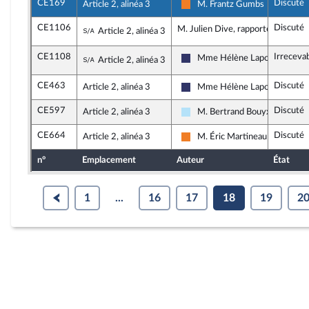
CE169
Discuté
Article 2, alinéa 3
M. Frantz Gumbs
Les Démocrates
CE1106
Discuté
Sous-amendement de l'amendement n°C
M. Julien Dive, rapporteur
Article 2, alinéa 3
CE1108
Irreceva
Sous-amendement de l'amendement n°C
Mme Hélène Laporte
Article 2, alinéa 3
Rassemblement National
CE463
Discuté
Article 2, alinéa 3
Mme Hélène Laporte
Rassemblement National
CE597
Discuté
Article 2, alinéa 3
M. Bertrand Bouyx
Horizons & Indépendants
CE664
Discuté
Article 2, alinéa 3
M. Éric Martineau
Les Démocrates
n°
Emplacement
Auteur
État
1
...
16
17
18
19
2