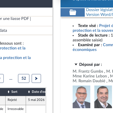
Dossier législat
Version Word/L
r une liasse PDF
Texte visé :
Projet 
data
protection et la souve
Stade de lecture :
1
assemblée saisie)
essous sont :
Examiné par :
Commi
rotection et la
économiques
a protection et la
Déposé par :
M. Frantz Gumbs
M. 
Mme Karine Lebon
M
0
...
52
M. Romain Daubié
Mm
Sort
Date d'examen
Date de dépôt
Rejeté
5 mai 2026
29 avril 2026
ble
Irrecevable
29 avril 2026
mer et Territoires