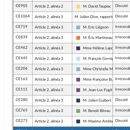
CE905
Discuté
Article 2, alinéa 2
M. David Taupiac
Libertés, Indépendants, Outre-
CE1064
Discuté
Article 2, alinéa 3
M. Julien Dive, rapporteur
CE719
Irreceva
Article 2, alinéa 3
M. Eric Liégeon
Droite Républicaine
CE839
Irreceva
Article 2, alinéa 3
M. Éric Martineau
Les Démocrates
CE462
Irreceva
Article 2, alinéa 3
Mme Hélène Laporte
Rassemblement National
CE445
Irreceva
Article 2, alinéa 3
M. François Gernigon
Horizons & Indépendants
CE206
Irreceva
Article 2, alinéa 3
Mme Christelle Minard
Droite Républicaine
CE163
Irreceva
Article 2, alinéa 3
Mme Françoise Buffet
Ensemble pour la République
CE115
Irreceva
Article 2, alinéa 3
M. Jean-Luc Fugit
Ensemble pour la République
CE280
Discuté
Article 2, alinéa 3
M. Julien Guibert
Rassemblement National
CE765
Irreceva
Article 2, alinéa 3
M. Benoît Biteau
Écologiste et Social
CE273
Discuté
Article 2, alinéa 3
M. Maxime Amblard
Rassemblement National