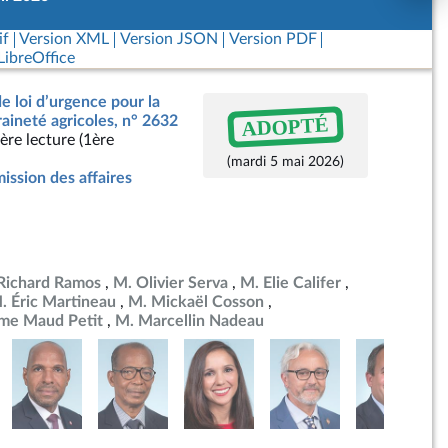
if
Version XML
Version JSON
Version PDF
ibreOffice
de loi d’urgence pour la
ADOPTÉ
raineté agricoles, n° 2632
ère lecture (1ère
(mardi 5 mai 2026)
ssion des affaires
Richard Ramos
M. Olivier Serva
M. Elie Califer
. Éric Martineau
M. Mickaël Cosson
e Maud Petit
M. Marcellin Nadeau