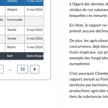
Adopté
5 mai 2026
28 avril 2026
à l’égard des denrées 
résidus de ces substan
Adopté
5 mai 2026
4 mai 2026
E169
lesquelles ces mesures 
ble
Irrecevable
5 mai 2026
E169
En l’état, le rapport 
Tombé
5 mai 2026
29 avril 2026
prévoit aucune déclinai
Tombé
5 mai 2026
29 avril 2026
De plus, les agriculteu
concurrence, déjà docu
Retiré
5 mai 2026
29 avril 2026
fruits tropicaux. Les p
Sort
Date d'examen
Date de dépôt
exemple des fongicides 
européenne.
0
...
52
C’est pourquoi Chambre
rapport annuel au Parle
territoire par territoi
productions agricoles 
tiers de substances int