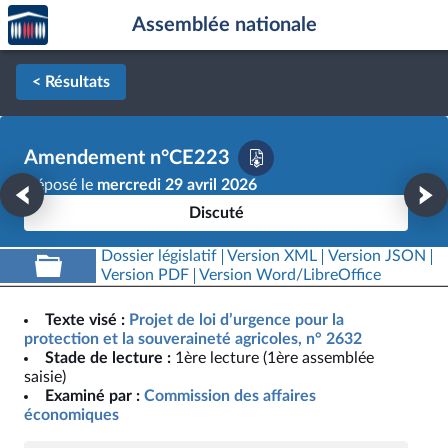
Accèder
Aller au contenu
Aller en bas de la page
Assemblée nationale
à la
page
d'accueil
< Résultats
Amendement n°CE223
Déposé le
mercredi 29 avril 2026
Discuté
Dossier législatif
Version XML
Version JSON
Version PDF
Version Word/LibreOffice
Texte visé :
Projet de loi d’urgence pour la
protection et la souveraineté agricoles, n° 2632
Stade de lecture :
1ère lecture (1ère assemblée
saisie)
Examiné par :
Commission des affaires
économiques