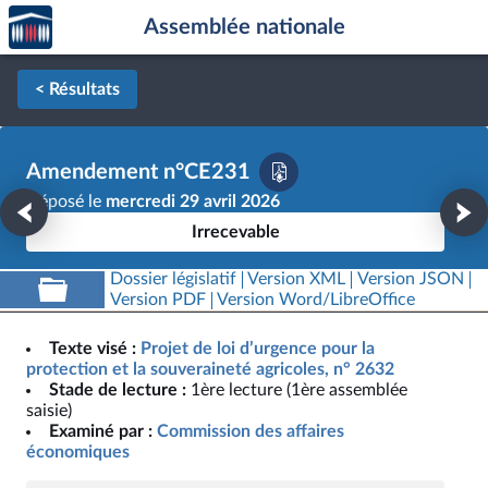
Accèder
Aller au contenu
Aller en bas de la page
Assemblée nationale
à la
page
d'accueil
< Résultats
Amendement n°CE231
Déposé le
mercredi 29 avril 2026
Irrecevable
Dossier législatif
Version XML
Version JSON
Version PDF
Version Word/LibreOffice
Texte visé :
Projet de loi d’urgence pour la
protection et la souveraineté agricoles, n° 2632
Stade de lecture :
1ère lecture (1ère assemblée
saisie)
Examiné par :
Commission des affaires
économiques