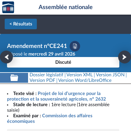
Accèder
Aller au contenu
Aller en bas de la page
Assemblée nationale
à la
page
d'accueil
< Résultats
Amendement n°CE241
Déposé le
mercredi 29 avril 2026
Discuté
Dossier législatif
Version XML
Version JSON
Version PDF
Version Word/LibreOffice
Texte visé :
Projet de loi d’urgence pour la
protection et la souveraineté agricoles, n° 2632
Stade de lecture :
1ère lecture (1ère assemblée
saisie)
Examiné par :
Commission des affaires
économiques