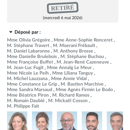
RETIRÉ
(mercredi 6 mai 2026)
Déposé par :
Mme Olivia Grégoire
Mme Anne-Sophie Ronceret
M. Stéphane Travert
M. Moerani Frébault
M. Daniel Labaronne
M. Anthony Brosse
Mme Danielle Brulebois
M. Stéphane Buchou
Mme Françoise Buffet
M. Jean-René Cazeneuve
M. Jean-Luc Fugit
Mme Annaïg Le Meur
Mme Nicole Le Peih
Mme Liliana Tanguy
M. Michel Lauzzana
Mme Annie Vidal
Mme Constance Le Grip
M. Bastien Marchive
Mme Sandra Marsaud
Mme Agnès Firmin Le Bodo
Mme Béatrice Piron
M. Richard Ramos
M. Romain Daubié
M. Mickaël Cosson
M. Philippe Fait