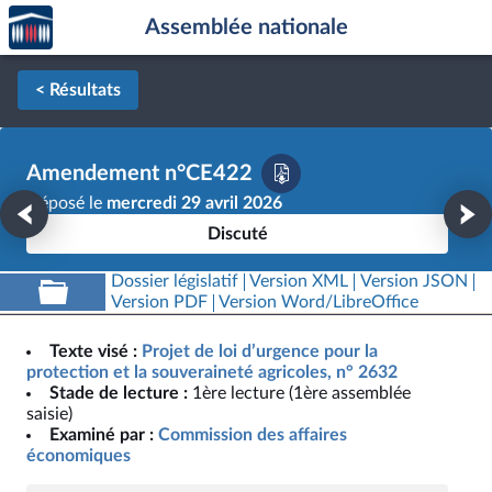
Accèder
Aller au contenu
Aller en bas de la page
Assemblée nationale
à la
page
d'accueil
< Résultats
Amendement n°CE422
Déposé le
mercredi 29 avril 2026
Discuté
Dossier législatif
Version XML
Version JSON
Version PDF
Version Word/LibreOffice
Texte visé :
Projet de loi d’urgence pour la
protection et la souveraineté agricoles, n° 2632
Stade de lecture :
1ère lecture (1ère assemblée
saisie)
Examiné par :
Commission des affaires
économiques