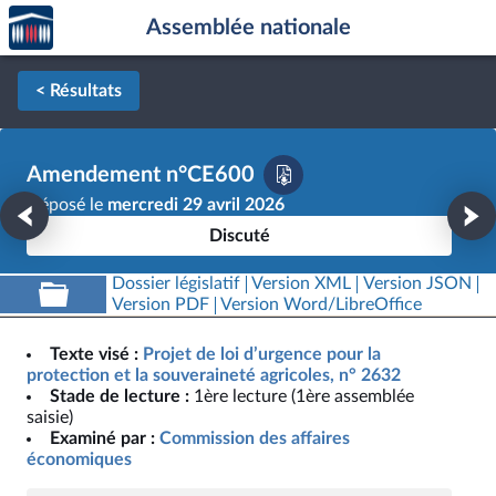
Accèder
Aller au contenu
Aller en bas de la page
Assemblée nationale
à la
page
d'accueil
< Résultats
Amendement n°CE600
Déposé le
mercredi 29 avril 2026
Discuté
Dossier législatif
Version XML
Version JSON
Version PDF
Version Word/LibreOffice
Texte visé :
Projet de loi d’urgence pour la
protection et la souveraineté agricoles, n° 2632
Stade de lecture :
1ère lecture (1ère assemblée
saisie)
Examiné par :
Commission des affaires
économiques