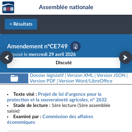
Accèder
Aller au contenu
Aller en bas de la page
Assemblée nationale
à la
page
d'accueil
< Résultats
Amendement n°CE749
Déposé le
mercredi 29 avril 2026
Discuté
Dossier législatif
Version XML
Version JSON
Version PDF
Version Word/LibreOffice
Texte visé :
Projet de loi d’urgence pour la
protection et la souveraineté agricoles, n° 2632
Stade de lecture :
1ère lecture (1ère assemblée
saisie)
Examiné par :
Commission des affaires
économiques