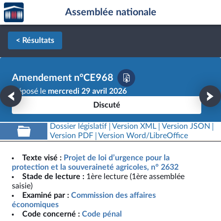
Accèder
Aller au contenu
Aller en bas de la page
Assemblée nationale
à la
page
d'accueil
< Résultats
Amendement n°CE968
Déposé le
mercredi 29 avril 2026
Discuté
Dossier législatif
Version XML
Version JSON
Version PDF
Version Word/LibreOffice
Texte visé :
Projet de loi d’urgence pour la
protection et la souveraineté agricoles, n° 2632
Stade de lecture :
1ère lecture (1ère assemblée
saisie)
Examiné par :
Commission des affaires
économiques
Code concerné :
Code pénal