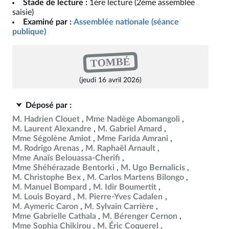
Stade de lecture :
1ère lecture (2ème assemblée
saisie)
Examiné par :
Assemblée nationale (séance
publique)
TOMBÉ
(jeudi 16 avril 2026)
Déposé par :
M. Hadrien Clouet
Mme Nadège Abomangoli
M. Laurent Alexandre
M. Gabriel Amard
Mme Ségolène Amiot
Mme Farida Amrani
M. Rodrigo Arenas
M. Raphaël Arnault
Mme Anaïs Belouassa-Cherifi
Mme Shéhérazade Bentorki
M. Ugo Bernalicis
M. Christophe Bex
M. Carlos Martens Bilongo
M. Manuel Bompard
M. Idir Boumertit
M. Louis Boyard
M. Pierre-Yves Cadalen
M. Aymeric Caron
M. Sylvain Carrière
Mme Gabrielle Cathala
M. Bérenger Cernon
Mme Sophia Chikirou
M. Éric Coquerel