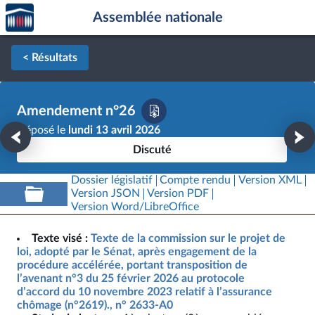
Accèder
Aller au contenu
Aller en bas de la page
Assemblée nationale
à la
page
d'accueil
< Résultats
Amendement n°26
Déposé le
lundi 13 avril 2026
Discuté
Dossier législatif
Compte rendu
Version XML
Version JSON
Version PDF
Version Word/LibreOffice
Texte visé :
Texte de la commission sur le projet de
loi, adopté par le Sénat, après engagement de la
procédure accélérée, portant transposition de
l’avenant n°3 du 25 février 2026 au protocole
d’accord du 10 novembre 2023 relatif à l’assurance
chômage (n°2619)., n° 2633-A0