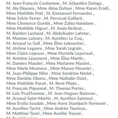
M. Jean-François Coulomme
M. Sébastien Delogu
M. Aly Diouara
Mme Alma Dufour
Mme Karen Erodi
Mme Mathilde Feld
M. Emmanuel Fernandes
Mme Sylvie Ferrer
M. Perceval Gaillard
Mme Clémence Guetté
Mme Zahia Hamdane
Mme Mathilde Hignet
M. Andy Kerbrat
M. Bastien Lachaud
M. Abdelkader Lahmar
M. Maxime Laisney
M. Aurélien Le Coq
M. Arnaud Le Gall
Mme Élise Leboucher
M. Jérôme Legavre
Mme Sarah Legrain
Mme Claire Lejeune
Mme Murielle Lepvraud
M. Antoine Léaument
Mme Élisa Martin
M. Damien Maudet
Mme Marianne Maximi
Mme Marie Mesmeur
Mme Manon Meunier
M. Jean-Philippe Nilor
Mme Sandrine Nosbé
Mme Danièle Obono
Mme Nathalie Oziol
Mme Mathilde Panot
M. René Pilato
M. François Piquemal
M. Thomas Portes
M. Loïc Prud'homme
M. Jean-Hugues Ratenon
M. Arnaud Saint-Martin
M. Aurélien Saintoul
Mme Ersilia Soudais
Mme Anne Stambach-Terrenoir
M. Aurélien Taché
Mme Andrée Taurinya
M. Matthias Tavel
Mme Aurélie Trouvé