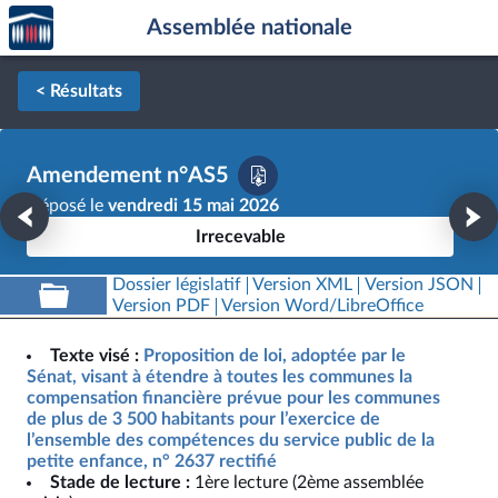
Accèder
Aller au contenu
Aller en bas de la page
Assemblée nationale
à la
page
d'accueil
< Résultats
Amendement n°AS5
Déposé le
vendredi 15 mai 2026
Irrecevable
Dossier législatif
Version XML
Version JSON
Version PDF
Version Word/LibreOffice
Texte visé :
Proposition de loi, adoptée par le
Sénat, visant à étendre à toutes les communes la
compensation financière prévue pour les communes
de plus de 3 500 habitants pour l’exercice de
l’ensemble des compétences du service public de la
petite enfance, n° 2637 rectifié
Stade de lecture :
1ère lecture (2ème assemblée