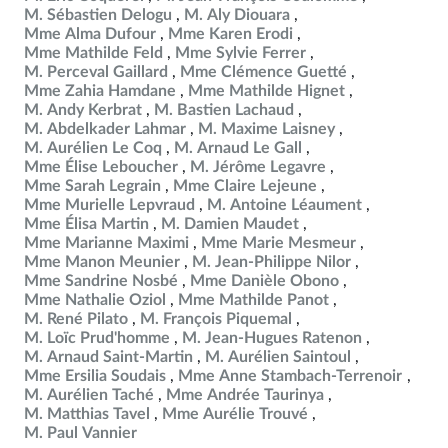
M. Sébastien Delogu
M. Aly Diouara
Mme Alma Dufour
Mme Karen Erodi
Mme Mathilde Feld
Mme Sylvie Ferrer
M. Perceval Gaillard
Mme Clémence Guetté
Mme Zahia Hamdane
Mme Mathilde Hignet
M. Andy Kerbrat
M. Bastien Lachaud
M. Abdelkader Lahmar
M. Maxime Laisney
M. Aurélien Le Coq
M. Arnaud Le Gall
Mme Élise Leboucher
M. Jérôme Legavre
Mme Sarah Legrain
Mme Claire Lejeune
Mme Murielle Lepvraud
M. Antoine Léaument
Mme Élisa Martin
M. Damien Maudet
Mme Marianne Maximi
Mme Marie Mesmeur
Mme Manon Meunier
M. Jean-Philippe Nilor
Mme Sandrine Nosbé
Mme Danièle Obono
Mme Nathalie Oziol
Mme Mathilde Panot
M. René Pilato
M. François Piquemal
M. Loïc Prud'homme
M. Jean-Hugues Ratenon
M. Arnaud Saint-Martin
M. Aurélien Saintoul
Mme Ersilia Soudais
Mme Anne Stambach-Terrenoir
M. Aurélien Taché
Mme Andrée Taurinya
M. Matthias Tavel
Mme Aurélie Trouvé
M. Paul Vannier