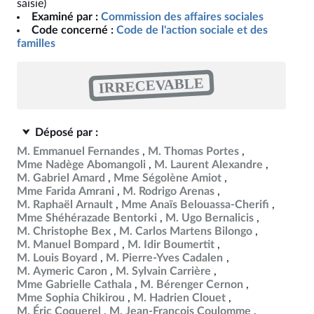
saisie)
Examiné par :
Commission des affaires sociales
Code concerné :
Code de l'action sociale et des
familles
IRRECEVABLE
Déposé par :
M. Emmanuel Fernandes
M. Thomas Portes
Mme Nadège Abomangoli
M. Laurent Alexandre
M. Gabriel Amard
Mme Ségolène Amiot
Mme Farida Amrani
M. Rodrigo Arenas
M. Raphaël Arnault
Mme Anaïs Belouassa-Cherifi
Mme Shéhérazade Bentorki
M. Ugo Bernalicis
M. Christophe Bex
M. Carlos Martens Bilongo
M. Manuel Bompard
M. Idir Boumertit
M. Louis Boyard
M. Pierre-Yves Cadalen
M. Aymeric Caron
M. Sylvain Carrière
Mme Gabrielle Cathala
M. Bérenger Cernon
Mme Sophia Chikirou
M. Hadrien Clouet
M. Éric Coquerel
M. Jean-François Coulomme