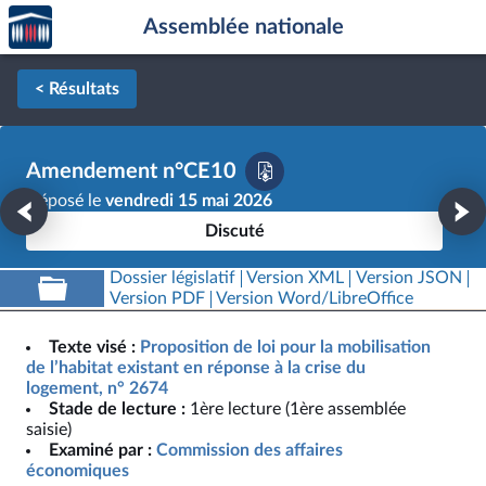
Accèder
Aller au contenu
Aller en bas de la page
Assemblée nationale
à la
page
d'accueil
< Résultats
Amendement n°CE10
Déposé le
vendredi 15 mai 2026
Discuté
Dossier législatif
Version XML
Version JSON
Version PDF
Version Word/LibreOffice
Texte visé :
Proposition de loi pour la mobilisation
de l’habitat existant en réponse à la crise du
logement, n° 2674
Stade de lecture :
1ère lecture (1ère assemblée
saisie)
Examiné par :
Commission des affaires
économiques