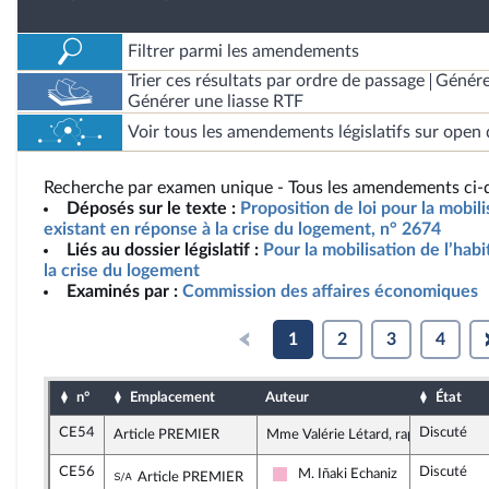
Filtrer parmi les amendements
Trier ces résultats par ordre de passage
Génére
Générer une liasse RTF
Voir tous les amendements législatifs sur open 
Recherche par examen unique - Tous les amendements ci-d
Déposés sur le texte :
Proposition de loi pour la mobili
existant en réponse à la crise du logement, n° 2674
Liés au dossier législatif :
Pour la mobilisation de l’hab
la crise du logement
Examinés par :
Commission des affaires économiques
1
2
3
4
n°
Emplacement
Auteur
État
CE54
Discuté
Article PREMIER
Mme Valérie Létard, rapporteure
CE56
Discuté
Sous-amendement de l'amendement n°CE5
M. Iñaki Echaniz
Article PREMIER
Socialistes et apparentés