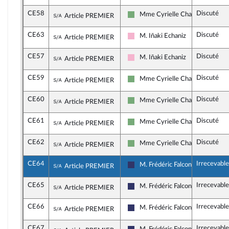
CE58
Discuté
Sous-amendement de l'amendement n°CE5
Mme Cyrielle Chatelain
Article PREMIER
Écologiste et Social
CE63
Discuté
Sous-amendement de l'amendement n°CE5
M. Iñaki Echaniz
Article PREMIER
Socialistes et apparentés
CE57
Discuté
Sous-amendement de l'amendement n°CE5
M. Iñaki Echaniz
Article PREMIER
Socialistes et apparentés
CE59
Discuté
Sous-amendement de l'amendement n°CE5
Mme Cyrielle Chatelain
Article PREMIER
Écologiste et Social
CE60
Discuté
Sous-amendement de l'amendement n°CE5
Mme Cyrielle Chatelain
Article PREMIER
Écologiste et Social
CE61
Discuté
Sous-amendement de l'amendement n°CE5
Mme Cyrielle Chatelain
Article PREMIER
Écologiste et Social
CE62
Discuté
Sous-amendement de l'amendement n°CE5
Mme Cyrielle Chatelain
Article PREMIER
Écologiste et Social
CE64
Irrecevable
Sous-amendement de l'amendement n°CE5
M. Frédéric Falcon
Article PREMIER
Rassemblement National
CE65
Irrecevable
Sous-amendement de l'amendement n°CE5
M. Frédéric Falcon
Article PREMIER
Rassemblement National
CE66
Irrecevable
Sous-amendement de l'amendement n°CE5
M. Frédéric Falcon
Article PREMIER
Rassemblement National
CE67
Irrecevable