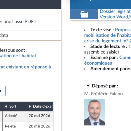
Dossier législat
Version Word/L
r une liasse PDF
Texte visé :
Proposit
data
mobilisation de l’habit
crise du logement, n°
Stade de lecture :
1
essous sont :
assemblée saisie)
sation de l’habitat
Examiné par :
Commi
économiques
itat existant en réponse à
Amendement paren
Déposé par :
M. Frédéric Falcon
Sort
Date d'examen
Date de dépôt
Adopté
20 mai 2026
19 mai 2026
Rejeté
20 mai 2026
19 mai 2026
4