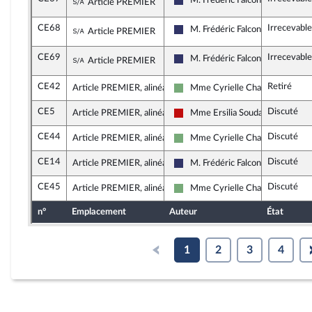
Sous-amendement de l'amendement n°CE5
M. Frédéric Falcon
Article PREMIER
Rassemblement National
CE68
Irrecevable
Sous-amendement de l'amendement n°CE5
M. Frédéric Falcon
Article PREMIER
Rassemblement National
CE69
Irrecevable
Sous-amendement de l'amendement n°CE5
M. Frédéric Falcon
Article PREMIER
Rassemblement National
CE42
Retiré
Article PREMIER, alinéa 2
Mme Cyrielle Chatelain
Écologiste et Social
CE5
Discuté
Article PREMIER, alinéa 3
Mme Ersilia Soudais
La France insoumise - Nouveau F
CE44
Discuté
Article PREMIER, alinéa 3
Mme Cyrielle Chatelain
Écologiste et Social
CE14
Discuté
Article PREMIER, alinéa 3
M. Frédéric Falcon
Rassemblement National
CE45
Discuté
Article PREMIER, alinéa 3
Mme Cyrielle Chatelain
Écologiste et Social
n°
Emplacement
Auteur
État
1
2
3
4