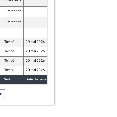
4
Irrecevable
20 mai 2026
4
Irrecevable
20 mai 2026
4
15 mai 2026
Tombé
20 mai 2026
14 mai 2026
ront Populaire
Tombé
20 mai 2026
15 mai 2026
Tombé
20 mai 2026
15 mai 2026
Tombé
20 mai 2026
15 mai 2026
Sort
Date d'examen
Date de dépôt