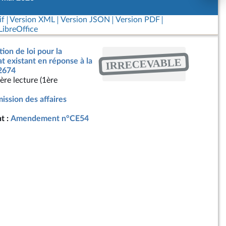
if
Version XML
Version JSON
Version PDF
ibreOffice
ion de loi pour la
IRRECEVABLE
at existant en réponse à la
 2674
ère lecture (1ère
ssion des affaires
t :
Amendement n°CE54