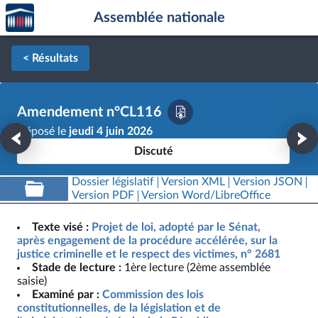
Accèder
Aller au contenu
Aller en bas de la page
Assemblée nationale
à la
page
d'accueil
< Résultats
Amendement n°CL116
Déposé le
jeudi 4 juin 2026
Discuté
Dossier législatif
Version XML
Version JSON
Version PDF
Version Word/LibreOffice
Texte visé :
Projet de loi, adopté par le Sénat,
après engagement de la procédure accélérée, sur la
justice criminelle et le respect des victimes, n° 2681
Stade de lecture :
1ère lecture (2ème assemblée
saisie)
Examiné par :
Commission des lois
constitutionnelles, de la législation et de