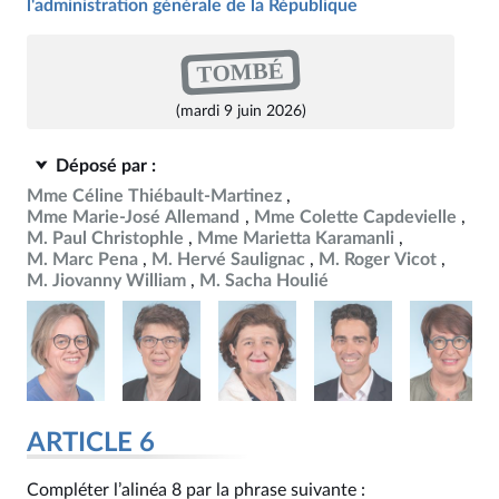
l'administration générale de la République
TOMBÉ
(mardi 9 juin 2026)
Déposé par :
Mme Céline Thiébault-Martinez
Mme Marie-José Allemand
Mme Colette Capdevielle
M. Paul Christophle
Mme Marietta Karamanli
M. Marc Pena
M. Hervé Saulignac
M. Roger Vicot
M. Jiovanny William
M. Sacha Houlié
ARTICLE 6
Compléter l’alinéa 8 par la phrase suivante :