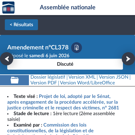
Accèder
Aller au contenu
Aller en bas de la page
Assemblée nationale
à la
page
d'accueil
< Résultats
Amendement n°CL378
Déposé le
samedi 6 juin 2026
Discuté
Dossier législatif
Version XML
Version JSON
Version PDF
Version Word/LibreOffice
Texte visé :
Projet de loi, adopté par le Sénat,
après engagement de la procédure accélérée, sur la
justice criminelle et le respect des victimes, n° 2681
Stade de lecture :
1ère lecture (2ème assemblée
saisie)
Examiné par :
Commission des lois
constitutionnelles, de la législation et de