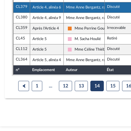
CL379
Discuté
Article 4, alinéa 6
Mme Anne Bergantz, rapporteure
CL380
Discuté
Article 4, alinéa 9
Mme Anne Bergantz, rapporteure
CL359
Irrecevable
Après l'Article 4
Mme Perrine Goulet
Les Démocrates
CL45
Retiré
Article 5
M. Sacha Houlié
Socialistes et apparentés
CL112
Discuté
Article 5
Mme Céline Thiébault-Martinez
Socialistes et apparentés
CL364
Discuté
Article 5, alinéa 4
Mme Anne Bergantz, rapporteure
n°
Emplacement
Auteur
État
1
...
12
13
14
15
1