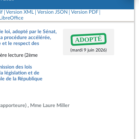
if
Version XML
Version JSON
Version PDF
ibreOffice
e loi, adopté par le Sénat,
ADOPTÉ
a procédure accélérée,
e et le respect des
(mardi 9 juin 2026)
ère lecture (2ème
ssion des lois
la législation et de
ale de la République
rapporteure)
Mme Laure Miller