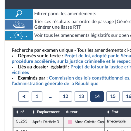
Filtrer parmi les amendements
Trier ces résultats par ordre de passage
Génére
Générer une liasse RTF
Voir tous les amendements législatifs sur open 
Recherche par examen unique - Tous les amendements ci-d
Déposés sur le texte :
Projet de loi, adopté par le Sén
procédure accélérée, sur la justice criminelle et le respe
Liés au dossier législatif :
Projet de loi sur la justice cr
victimes
Examinés par :
Commission des lois constitutionnelles, 
l'administration générale de la République
1
...
12
13
14
15
1
n°
Emplacement
Auteur
État
CL253
Irrecevable
Après l'Article 3
Mme Colette Capdevielle
Socialistes et apparentés