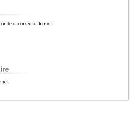
seconde occurrence du mot :
ire
nnel.