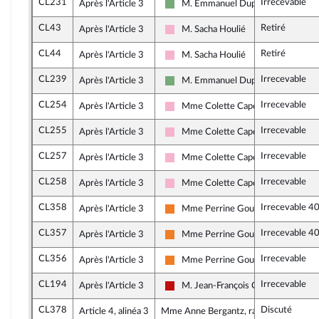
CL231
Irrecevable
Après l'Article 3
M. Emmanuel Duplessy
Écologiste et Social
CL43
Retiré
Après l'Article 3
M. Sacha Houlié
Socialistes et apparentés
CL44
Retiré
Après l'Article 3
M. Sacha Houlié
Socialistes et apparentés
CL239
Irrecevable
Après l'Article 3
M. Emmanuel Duplessy
Écologiste et Social
CL254
Irrecevable
Après l'Article 3
Mme Colette Capdevielle
Socialistes et apparentés
CL255
Irrecevable
Après l'Article 3
Mme Colette Capdevielle
Socialistes et apparentés
CL257
Irrecevable
Après l'Article 3
Mme Colette Capdevielle
Socialistes et apparentés
CL258
Irrecevable
Après l'Article 3
Mme Colette Capdevielle
Socialistes et apparentés
CL358
Irrecevable 4
Après l'Article 3
Mme Perrine Goulet
Les Démocrates
CL357
Irrecevable 4
Après l'Article 3
Mme Perrine Goulet
Les Démocrates
CL356
Irrecevable
Après l'Article 3
Mme Perrine Goulet
Les Démocrates
CL194
Irrecevable
Après l'Article 3
M. Jean-François Coulomme
La France insoumise - Nouveau Fron
CL378
Discuté
Article 4, alinéa 3
Mme Anne Bergantz, rapporteure