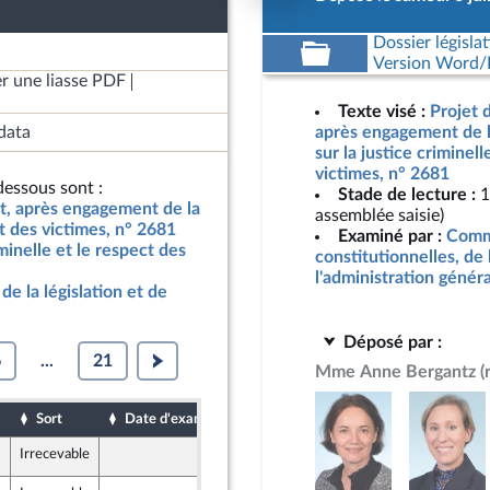
Dossier législat
Version Word/L
r une liasse PDF
Texte visé :
Projet d
data
après engagement de l
sur la justice criminell
victimes, n° 2681
essous sont :
Stade de lecture :
1
at, après engagement de la
assemblée saisie)
ct des victimes, n° 2681
Examiné par :
Commi
iminelle et le respect des
constitutionnelles, de 
l'administration génér
de la législation et de
Déposé par :
6
...
21
Mme Anne Bergantz
(
Sort
Date d'examen
Date de dépôt
Irrecevable
4 juin 2026