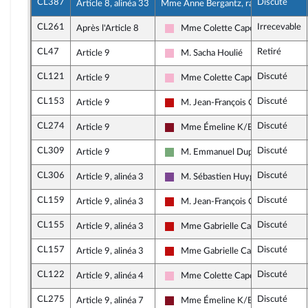
CL387
Discuté
Article 8, alinéa 33
Mme Anne Bergantz, rapporteure
CL261
Irrecevable
Après l'Article 8
Mme Colette Capdevielle
Socialistes et apparentés
CL47
Retiré
Article 9
M. Sacha Houlié
Socialistes et apparentés
CL121
Discuté
Article 9
Mme Colette Capdevielle
Socialistes et apparentés
CL153
Discuté
Article 9
M. Jean-François Coulomme
La France insoumise - Nouveau Fro
CL274
Discuté
Article 9
Mme Émeline K/Bidi
Gauche Démocrate et Républicain
CL309
Discuté
Article 9
M. Emmanuel Duplessy
Écologiste et Social
CL306
Discuté
Article 9, alinéa 3
M. Sébastien Huyghe
Ensemble pour la République
CL159
Discuté
Article 9, alinéa 3
M. Jean-François Coulomme
La France insoumise - Nouveau Fro
CL155
Discuté
Article 9, alinéa 3
Mme Gabrielle Cathala
La France insoumise - Nouveau Fro
CL157
Discuté
Article 9, alinéa 3
Mme Gabrielle Cathala
La France insoumise - Nouveau Fro
CL122
Discuté
Article 9, alinéa 4
Mme Colette Capdevielle
Socialistes et apparentés
CL275
Discuté
Article 9, alinéa 7
Mme Émeline K/Bidi
Gauche Démocrate et Républicain