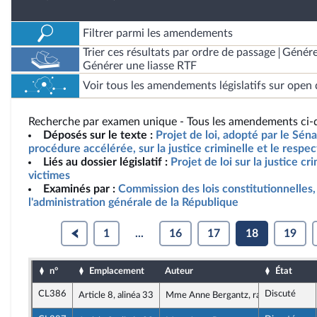
Filtrer parmi les amendements
Trier ces résultats par ordre de passage
Génére
Générer une liasse RTF
Voir tous les amendements législatifs sur open 
Recherche par examen unique - Tous les amendements ci-d
Déposés sur le texte :
Projet de loi, adopté par le Sén
procédure accélérée, sur la justice criminelle et le respe
Liés au dossier législatif :
Projet de loi sur la justice cr
victimes
Examinés par :
Commission des lois constitutionnelles, 
l'administration générale de la République
1
...
16
17
18
19
n°
Emplacement
Auteur
État
CL386
Discuté
Article 8, alinéa 33
Mme Anne Bergantz, rapporteure