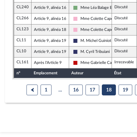
CL240
Discuté
Article 9, alinéa 16
Mme Léa Balage El Mariky
Écologiste et Social
CL266
Discuté
Article 9, alinéa 16
Mme Colette Capdevielle
Socialistes et apparentés
CL123
Discuté
Article 9, alinéa 18
Mme Colette Capdevielle
Socialistes et apparentés
CL11
Discuté
Article 9, alinéa 19
M. Michel Guiniot
Rassemblement National
CL10
Discuté
Article 9, alinéa 19
M. Cyril Tribuiani
Rassemblement National
CL161
Irrecevable
Après l'Article 9
Mme Gabrielle Cathala
La France insoumise - Nouveau Fro
n°
Emplacement
Auteur
État
1
...
16
17
18
19