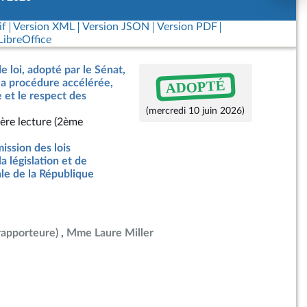
if
Version XML
Version JSON
Version PDF
ibreOffice
e loi, adopté par le Sénat,
ADOPTÉ
a procédure accélérée,
e et le respect des
(mercredi 10 juin 2026)
ère lecture (2ème
ssion des lois
la législation et de
ale de la République
rapporteure)
Mme Laure Miller