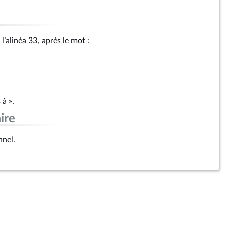
l’alinéa 33, après le mot :
 à ».
ire
nnel.