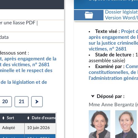
Dossier législat
Version Word/L
r une liasse PDF
Texte visé :
Projet d
data
après engagement de l
sur la justice criminell
victimes, n° 2681
essous sont :
Stade de lecture :
1
at, après engagement de la
assemblée saisie)
ct des victimes, n° 2681
Examiné par :
Commi
iminelle et le respect des
constitutionnelles, de 
l'administration génér
de la législation et de
Déposé par :
20
21
Mme Anne Bergantz
(
Sort
Date d'examen
Date de dépôt
Adopté
10 juin 2026
6 juin 2026