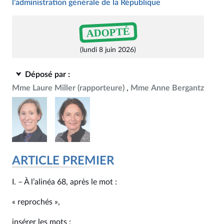
l'administration générale de la République
ADOPTÉ
(lundi 8 juin 2026)
Déposé par :
Mme Laure Miller
(rapporteure)
Mme Anne Bergantz
ARTICLE PREMIER
I. – À l’alinéa 68, après le mot :
« reprochés »,
insérer les mots :