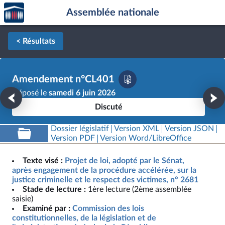
Accèder
Aller au contenu
Aller en bas de la page
Assemblée nationale
à la
page
d'accueil
< Résultats
Amendement n°CL401
Déposé le
samedi 6 juin 2026
Discuté
Dossier législatif
Version XML
Version JSON
Version PDF
Version Word/LibreOffice
Texte visé :
Projet de loi, adopté par le Sénat,
après engagement de la procédure accélérée, sur la
justice criminelle et le respect des victimes, n° 2681
Stade de lecture :
1ère lecture (2ème assemblée
saisie)
Examiné par :
Commission des lois
constitutionnelles, de la législation et de