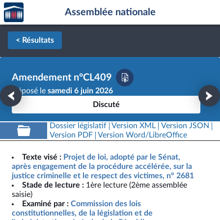
Accèder
Aller au contenu
Aller en bas de la page
Assemblée nationale
à la
page
d'accueil
< Résultats
Amendement n°CL409
Déposé le
samedi 6 juin 2026
Discuté
Dossier législatif
Version XML
Version JSON
Version PDF
Version Word/LibreOffice
Texte visé :
Projet de loi, adopté par le Sénat,
après engagement de la procédure accélérée, sur la
justice criminelle et le respect des victimes, n° 2681
Stade de lecture :
1ère lecture (2ème assemblée
saisie)
Examiné par :
Commission des lois
constitutionnelles, de la législation et de