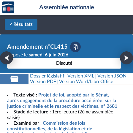
Accèder
Aller au contenu
Aller en bas de la page
Assemblée nationale
à la
page
d'accueil
< Résultats
Amendement n°CL415
Déposé le
samedi 6 juin 2026
Discuté
Dossier législatif
Version XML
Version JSON
Version PDF
Version Word/LibreOffice
Texte visé :
Projet de loi, adopté par le Sénat,
après engagement de la procédure accélérée, sur la
justice criminelle et le respect des victimes, n° 2681
Stade de lecture :
1ère lecture (2ème assemblée
saisie)
Examiné par :
Commission des lois
constitutionnelles, de la législation et de