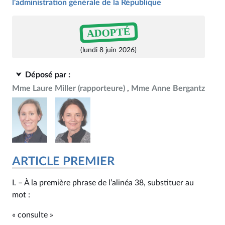
l'administration générale de la République
ADOPTÉ
(lundi 8 juin 2026)
Déposé par :
Mme Laure Miller
(rapporteure)
Mme Anne Bergantz
ARTICLE PREMIER
I. – À la première phrase de l’alinéa 38, substituer au
mot :
« consulte »