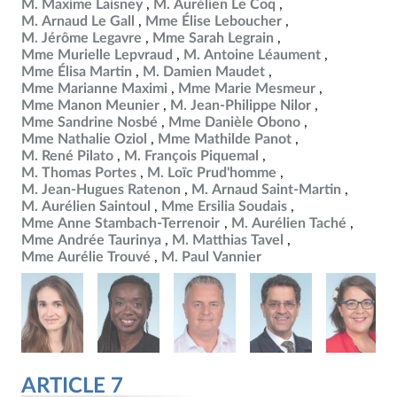
M. Maxime Laisney
M. Aurélien Le Coq
M. Arnaud Le Gall
Mme Élise Leboucher
M. Jérôme Legavre
Mme Sarah Legrain
Mme Murielle Lepvraud
M. Antoine Léaument
Mme Élisa Martin
M. Damien Maudet
Mme Marianne Maximi
Mme Marie Mesmeur
Mme Manon Meunier
M. Jean-Philippe Nilor
Mme Sandrine Nosbé
Mme Danièle Obono
Mme Nathalie Oziol
Mme Mathilde Panot
M. René Pilato
M. François Piquemal
M. Thomas Portes
M. Loïc Prud'homme
M. Jean-Hugues Ratenon
M. Arnaud Saint-Martin
M. Aurélien Saintoul
Mme Ersilia Soudais
Mme Anne Stambach-Terrenoir
M. Aurélien Taché
Mme Andrée Taurinya
M. Matthias Tavel
Mme Aurélie Trouvé
M. Paul Vannier
ARTICLE 7