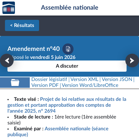
Accèder
Aller au contenu
Aller en bas de la page
Assemblée nationale
à la
page
d'accueil
< Résultats
Amendement n°40
Déposé le
vendredi 5 juin 2026
A discuter
Dossier législatif
Version XML
Version JSON
Version PDF
Version Word/LibreOffice
Texte visé :
Projet de loi relative aux résultats de la
gestion et portant approbation des comptes de
l'année 2025, n° 2694
Stade de lecture :
1ère lecture (1ère assemblée
saisie)
Examiné par :
Assemblée nationale (séance
publique)