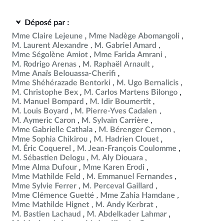
Déposé par :
Mme Claire Lejeune
Mme Nadège Abomangoli
M. Laurent Alexandre
M. Gabriel Amard
Mme Ségolène Amiot
Mme Farida Amrani
M. Rodrigo Arenas
M. Raphaël Arnault
Mme Anaïs Belouassa-Cherifi
Mme Shéhérazade Bentorki
M. Ugo Bernalicis
M. Christophe Bex
M. Carlos Martens Bilongo
M. Manuel Bompard
M. Idir Boumertit
M. Louis Boyard
M. Pierre-Yves Cadalen
M. Aymeric Caron
M. Sylvain Carrière
Mme Gabrielle Cathala
M. Bérenger Cernon
Mme Sophia Chikirou
M. Hadrien Clouet
M. Éric Coquerel
M. Jean-François Coulomme
M. Sébastien Delogu
M. Aly Diouara
Mme Alma Dufour
Mme Karen Erodi
Mme Mathilde Feld
M. Emmanuel Fernandes
Mme Sylvie Ferrer
M. Perceval Gaillard
Mme Clémence Guetté
Mme Zahia Hamdane
Mme Mathilde Hignet
M. Andy Kerbrat
M. Bastien Lachaud
M. Abdelkader Lahmar