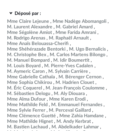
Déposé par :
Mme Claire Lejeune
Mme Nadège Abomangoli
M. Laurent Alexandre
M. Gabriel Amard
Mme Ségolène Amiot
Mme Farida Amrani
M. Rodrigo Arenas
M. Raphaël Arnault
Mme Anaïs Belouassa-Cherifi
Mme Shéhérazade Bentorki
M. Ugo Bernalicis
M. Christophe Bex
M. Carlos Martens Bilongo
M. Manuel Bompard
M. Idir Boumertit
M. Louis Boyard
M. Pierre-Yves Cadalen
M. Aymeric Caron
M. Sylvain Carrière
Mme Gabrielle Cathala
M. Bérenger Cernon
Mme Sophia Chikirou
M. Hadrien Clouet
M. Éric Coquerel
M. Jean-François Coulomme
M. Sébastien Delogu
M. Aly Diouara
Mme Alma Dufour
Mme Karen Erodi
Mme Mathilde Feld
M. Emmanuel Fernandes
Mme Sylvie Ferrer
M. Perceval Gaillard
Mme Clémence Guetté
Mme Zahia Hamdane
Mme Mathilde Hignet
M. Andy Kerbrat
M. Bastien Lachaud
M. Abdelkader Lahmar