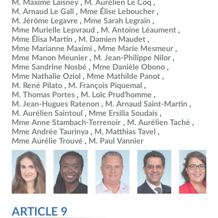
M. Maxime Laisney
M. Aurélien Le Coq
M. Arnaud Le Gall
Mme Élise Leboucher
M. Jérôme Legavre
Mme Sarah Legrain
Mme Murielle Lepvraud
M. Antoine Léaument
Mme Élisa Martin
M. Damien Maudet
Mme Marianne Maximi
Mme Marie Mesmeur
Mme Manon Meunier
M. Jean-Philippe Nilor
Mme Sandrine Nosbé
Mme Danièle Obono
Mme Nathalie Oziol
Mme Mathilde Panot
M. René Pilato
M. François Piquemal
M. Thomas Portes
M. Loïc Prud'homme
M. Jean-Hugues Ratenon
M. Arnaud Saint-Martin
M. Aurélien Saintoul
Mme Ersilia Soudais
Mme Anne Stambach-Terrenoir
M. Aurélien Taché
Mme Andrée Taurinya
M. Matthias Tavel
Mme Aurélie Trouvé
M. Paul Vannier
ARTICLE 9