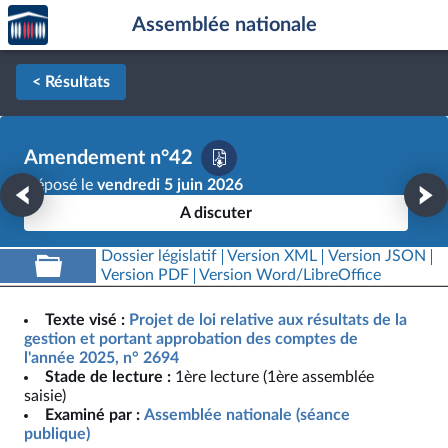
Accèder
Aller au contenu
Aller en bas de la page
Assemblée nationale
à la
page
d'accueil
< Résultats
Amendement n°42
Déposé le
vendredi 5 juin 2026
A discuter
Dossier législatif
Version XML
Version JSON
Version PDF
Version Word/LibreOffice
Texte visé :
Projet de loi relative aux résultats de la
gestion et portant approbation des comptes de
l'année 2025, n° 2694
Stade de lecture :
1ère lecture (1ère assemblée
saisie)
Examiné par :
Assemblée nationale (séance
publique)