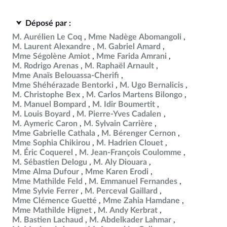
Déposé par :
M. Aurélien Le Coq
Mme Nadège Abomangoli
M. Laurent Alexandre
M. Gabriel Amard
Mme Ségolène Amiot
Mme Farida Amrani
M. Rodrigo Arenas
M. Raphaël Arnault
Mme Anaïs Belouassa-Cherifi
Mme Shéhérazade Bentorki
M. Ugo Bernalicis
M. Christophe Bex
M. Carlos Martens Bilongo
M. Manuel Bompard
M. Idir Boumertit
M. Louis Boyard
M. Pierre-Yves Cadalen
M. Aymeric Caron
M. Sylvain Carrière
Mme Gabrielle Cathala
M. Bérenger Cernon
Mme Sophia Chikirou
M. Hadrien Clouet
M. Éric Coquerel
M. Jean-François Coulomme
M. Sébastien Delogu
M. Aly Diouara
Mme Alma Dufour
Mme Karen Erodi
Mme Mathilde Feld
M. Emmanuel Fernandes
Mme Sylvie Ferrer
M. Perceval Gaillard
Mme Clémence Guetté
Mme Zahia Hamdane
Mme Mathilde Hignet
M. Andy Kerbrat
M. Bastien Lachaud
M. Abdelkader Lahmar