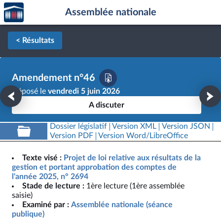
Accèder
Aller au contenu
Aller en bas de la page
Assemblée nationale
à la
page
d'accueil
< Résultats
Amendement n°46
Déposé le
vendredi 5 juin 2026
A discuter
Dossier législatif
Version XML
Version JSON
Version PDF
Version Word/LibreOffice
Texte visé :
Projet de loi relative aux résultats de la
gestion et portant approbation des comptes de
l'année 2025, n° 2694
Stade de lecture :
1ère lecture (1ère assemblée
saisie)
Examiné par :
Assemblée nationale (séance
publique)