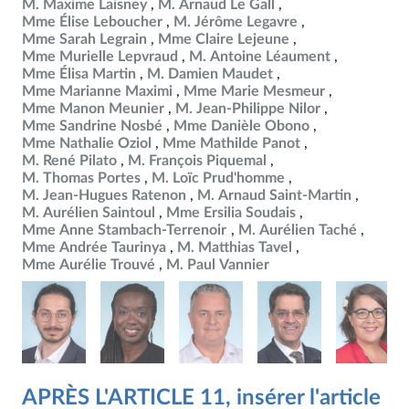
M. Maxime Laisney
M. Arnaud Le Gall
Mme Élise Leboucher
M. Jérôme Legavre
Mme Sarah Legrain
Mme Claire Lejeune
Mme Murielle Lepvraud
M. Antoine Léaument
Mme Élisa Martin
M. Damien Maudet
Mme Marianne Maximi
Mme Marie Mesmeur
Mme Manon Meunier
M. Jean-Philippe Nilor
Mme Sandrine Nosbé
Mme Danièle Obono
Mme Nathalie Oziol
Mme Mathilde Panot
M. René Pilato
M. François Piquemal
M. Thomas Portes
M. Loïc Prud'homme
M. Jean-Hugues Ratenon
M. Arnaud Saint-Martin
M. Aurélien Saintoul
Mme Ersilia Soudais
Mme Anne Stambach-Terrenoir
M. Aurélien Taché
Mme Andrée Taurinya
M. Matthias Tavel
Mme Aurélie Trouvé
M. Paul Vannier
APRÈS L'ARTICLE 11, insérer l'article