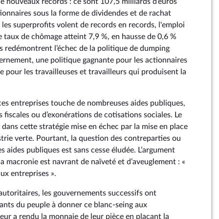
 nouveaux records : ce sont 107,5 milliards d’euros
tionnaires sous la forme de dividendes et de rachat
les superprofits volent de records en records, l'emploi
 le taux de chômage atteint 7,9 %, en hausse de 0,6 %
es redémontrent l’échec de la politique de dumping
uvernement, une politique gagnante pour les actionnaires
e pour les travailleuses et travailleurs qui produisent la
ces entreprises touche de nombreuses aides publiques,
s fiscales ou d’exonérations de cotisations sociales. Le
dans cette stratégie mise en échec par la mise en place
trie verte. Pourtant, la question des contreparties ou
 aides publiques est sans cesse éludée. L’argument
la macronie est navrant de naïveté et d’aveuglement : «
aux entreprises ».
autoritaires, les gouvernements successifs ont
tants du peuple à donner ce blanc-seing aux
leur a rendu la monnaie de leur pièce en plaçant la