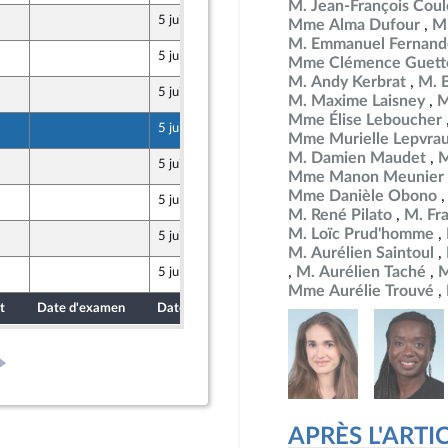
M. Jean-François Co
5 juin 2026
Mme Alma Dufour
M
Populaire
M. Emmanuel Fernand
5 juin 2026
Mme Clémence Guett
Populaire
M. Andy Kerbrat
M. 
5 juin 2026
M. Maxime Laisney
M
Populaire
Mme Élise Leboucher
5 juin 2026
Mme Murielle Lepvra
Populaire
M. Damien Maudet
M
5 juin 2026
Populaire
Mme Manon Meunier
Mme Danièle Obono
5 juin 2026
M. René Pilato
M. Fr
M. Loïc Prud'homme
5 juin 2026
M. Aurélien Saintoul
M. Aurélien Taché
M
5 juin 2026
Mme Aurélie Trouvé
t
Date d'examen
Date de dépôt
APRÈS L'ARTICLE