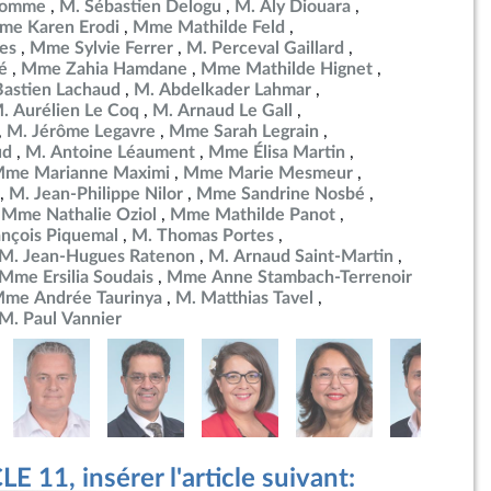
ulomme
M. Sébastien Delogu
M. Aly Diouara
me Karen Erodi
Mme Mathilde Feld
es
Mme Sylvie Ferrer
M. Perceval Gaillard
é
Mme Zahia Hamdane
Mme Mathilde Hignet
Bastien Lachaud
M. Abdelkader Lahmar
. Aurélien Le Coq
M. Arnaud Le Gall
M. Jérôme Legavre
Mme Sarah Legrain
ud
M. Antoine Léaument
Mme Élisa Martin
me Marianne Maximi
Mme Marie Mesmeur
M. Jean-Philippe Nilor
Mme Sandrine Nosbé
Mme Nathalie Oziol
Mme Mathilde Panot
ançois Piquemal
M. Thomas Portes
M. Jean-Hugues Ratenon
M. Arnaud Saint-Martin
Mme Ersilia Soudais
Mme Anne Stambach-Terrenoir
me Andrée Taurinya
M. Matthias Tavel
M. Paul Vannier
 11, insérer l'article suivant: