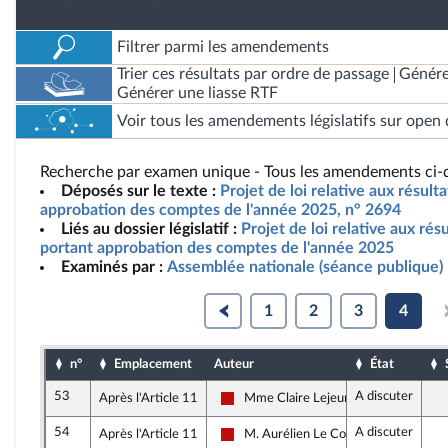
Filtrer parmi les amendements
Trier ces résultats par ordre de passage
Génére
Générer une liasse RTF
Voir tous les amendements législatifs sur open 
Recherche par examen unique - Tous les amendements ci-d
Déposés sur le texte :
Projet de loi relative aux résult
approbation des comptes de l'année 2025, n° 2694
Liés au dossier législatif :
Projet de loi relative aux résu
portant approbation des comptes de l'année 2025
Examinés par :
Assemblée nationale (séance publique)
1
2
3
4
n°
Emplacement
Auteur
État
53
A discuter
Après l'Article 11
Mme Claire Lejeune
La France insoumise - Nouveau Front 
54
A discuter
Après l'Article 11
M. Aurélien Le Coq
La France insoumise - Nouveau Front 