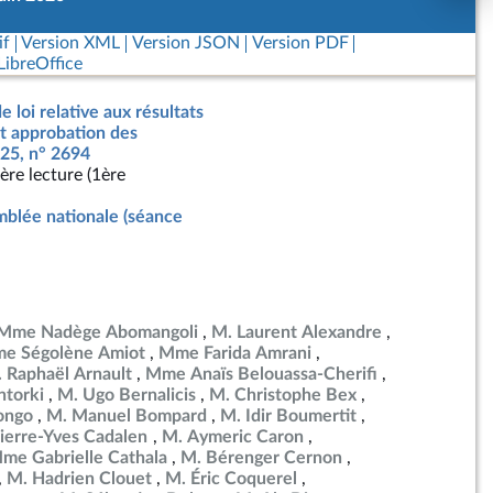
if
Version XML
Version JSON
Version PDF
ibreOffice
e loi relative aux résultats
nt approbation des
25, n° 2694
ère lecture (1ère
blée nationale (séance
Mme Nadège Abomangoli
M. Laurent Alexandre
e Ségolène Amiot
Mme Farida Amrani
 Raphaël Arnault
Mme Anaïs Belouassa-Cherifi
torki
M. Ugo Bernalicis
M. Christophe Bex
ongo
M. Manuel Bompard
M. Idir Boumertit
ierre-Yves Cadalen
M. Aymeric Caron
me Gabrielle Cathala
M. Bérenger Cernon
M. Hadrien Clouet
M. Éric Coquerel