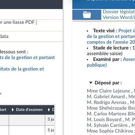
Dossier législat
Version Word/L
r une liasse PDF
Texte visé :
Projet d
data
de la gestion et porta
comptes de l'année 20
Stade de lecture :
1
essous sont :
assemblée saisie)
ats de la gestion et portant
Examiné par :
Assem
publique)
ltats de la gestion et
Déposé par :
Mme Claire Lejeune
M. Gabriel Amard
Mm
M. Rodrigo Arenas
M.
Mme Shéhérazade Ben
Sort
Date d'examen
Date de dépôt
M. Carlos Martens Bil
M. Louis Boyard
M. P
5 juin 2026
Populaire
M. Sylvain Carrière
M
5 juin 2026
Mme Sophia Chikirou
Populaire