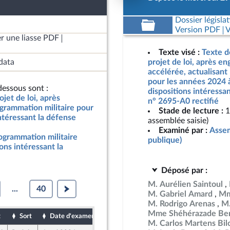
Dossier législat
Version PDF
V
r une liasse PDF
Texte visé :
Texte d
data
projet de loi, après e
accélérée, actualisant
pour les années 2024 
essous sont :
dispositions intéressan
jet de loi, après
n° 2695-A0 rectifié
grammation militaire pour
Stade de lecture :
1
ntéressant la défense
assemblée saisie)
Examiné par :
Assem
rogrammation militaire
publique)
ons intéressant la
Déposé par :
M. Aurélien Saintoul
...
40
M. Gabriel Amard
Mm
M. Rodrigo Arenas
M.
Mme Shéhérazade Ben
t
Sort
Date d'examen
Date de dépôt
M. Carlos Martens Bil