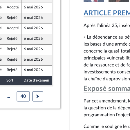
é
Adopté
6 mai 2026
29 avril 2026
e
ARTICLE PRE
é
Rejeté
6 mai 2026
29 avril 2026
Après l’alinéa 25, insére
é
Adopté
6 mai 2026
29 avril 2026
« La dépendance au pét
é
Rejeté
6 mai 2026
29 avril 2026
les bases d’une armée 
é
Rejeté
6 mai 2026
29 avril 2026
concerne la quasi-total
principales vulnérabili
é
Rejeté
6 mai 2026
29 avril 2026
de la ressource et de fo
é
Rejeté
6 mai 2026
29 avril 2026
investissements consé
e
la chaîne d’approvisio
Sort
Date d'examen
Date de dépôt
Exposé somma
...
40
Par cet amendement, l
la question de la dépen
programmation l’objecti
Comme le souligne le ra