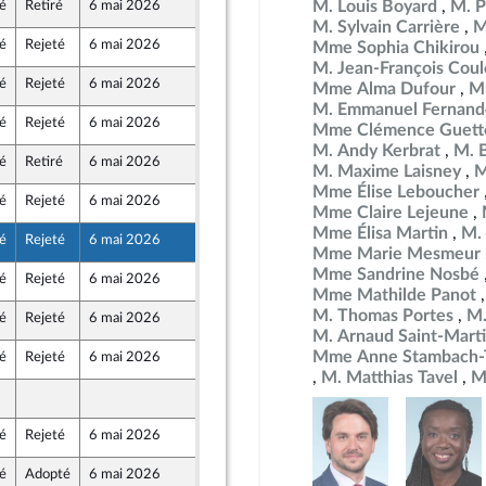
M. Louis Boyard
M. P
é
Retiré
6 mai 2026
29 avril 2026
e
M. Sylvain Carrière
M
é
Rejeté
6 mai 2026
29 avril 2026
Mme Sophia Chikirou
M. Jean-François Co
é
Rejeté
6 mai 2026
29 avril 2026
Mme Alma Dufour
M
M. Emmanuel Fernand
é
Rejeté
6 mai 2026
29 avril 2026
Mme Clémence Guett
au Front Populaire
M. Andy Kerbrat
M. 
é
Retiré
6 mai 2026
29 avril 2026
M. Maxime Laisney
M
au Front Populaire
Mme Élise Leboucher
é
Rejeté
6 mai 2026
29 avril 2026
Mme Claire Lejeune
au Front Populaire
Mme Élisa Martin
M.
é
Rejeté
6 mai 2026
29 avril 2026
au Front Populaire
Mme Marie Mesmeur
Mme Sandrine Nosbé
é
Rejeté
6 mai 2026
29 avril 2026
au Front Populaire
Mme Mathilde Panot
M. Thomas Portes
M.
é
Rejeté
6 mai 2026
29 avril 2026
M. Arnaud Saint-Mart
Mme Anne Stambach-T
é
Rejeté
6 mai 2026
29 avril 2026
au Front Populaire
M. Matthias Tavel
M
29 avril 2026
é
Rejeté
6 mai 2026
29 avril 2026
au Front Populaire
é
Adopté
6 mai 2026
29 avril 2026