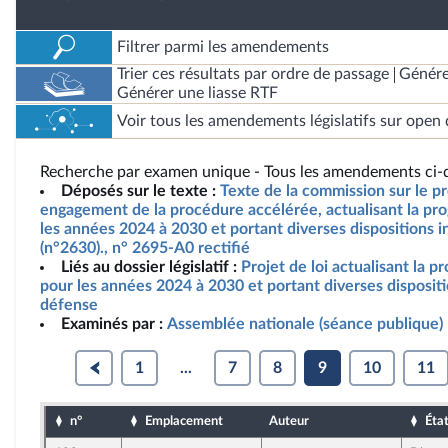
Filtrer parmi les amendements
Trier ces résultats par ordre de passage
Génére
Générer une liasse RTF
Voir tous les amendements législatifs sur open 
Recherche par examen unique - Tous les amendements ci-d
Déposés sur le texte :
Texte de la commission sur le pro
engagement de la procédure accélérée, actualisant la pro
les années 2024 à 2030 et portant diverses dispositions i
(n°2630)., n° 2695-A0 rectifié
Liés au dossier législatif :
Projet de loi actualisant la p
pour les années 2024 à 2030 et portant diverses dispositi
défense
Examinés par :
Assemblée nationale (séance publique)
1
...
7
8
9
10
11
n°
Emplacement
Auteur
Éta