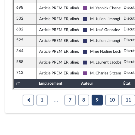
698
Discut
Article PREMIER, alinéa 27
M. Yannick Chenevard
Ensemble pour la Républiqu
532
Discut
Article PREMIER, alinéa 27
M. Julien Limongi
Rassemblement National
682
Discut
Article PREMIER, alinéa 27
M. José Gonzalez
Rassemblement National
525
Discut
Article PREMIER, alinéa 27
M. Julien Limongi
Rassemblement National
344
Discut
Article PREMIER, alinéa 27
Mme Nadine Lechon
Rassemblement National
588
Discut
Article PREMIER, alinéa 27
M. Laurent Jacobelli
Rassemblement National
712
Discut
Article PREMIER, alinéa 27
M. Charles Sitzenstuhl
Ensemble pour la Républiqu
n°
Emplacement
Auteur
État
1
...
7
8
9
10
11