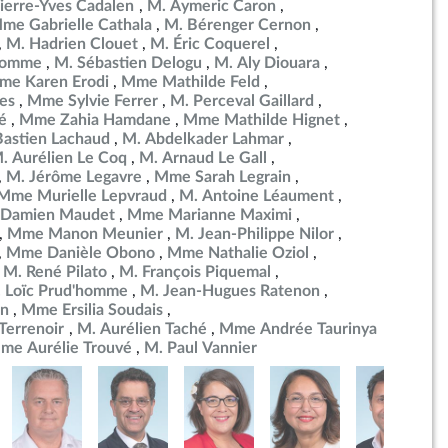
ierre-Yves Cadalen
M. Aymeric Caron
me Gabrielle Cathala
M. Bérenger Cernon
M. Hadrien Clouet
M. Éric Coquerel
ulomme
M. Sébastien Delogu
M. Aly Diouara
me Karen Erodi
Mme Mathilde Feld
es
Mme Sylvie Ferrer
M. Perceval Gaillard
é
Mme Zahia Hamdane
Mme Mathilde Hignet
Bastien Lachaud
M. Abdelkader Lahmar
. Aurélien Le Coq
M. Arnaud Le Gall
M. Jérôme Legavre
Mme Sarah Legrain
Mme Murielle Lepvraud
M. Antoine Léaument
 Damien Maudet
Mme Marianne Maximi
Mme Manon Meunier
M. Jean-Philippe Nilor
Mme Danièle Obono
Mme Nathalie Oziol
M. René Pilato
M. François Piquemal
 Loïc Prud'homme
M. Jean-Hugues Ratenon
in
Mme Ersilia Soudais
errenoir
M. Aurélien Taché
Mme Andrée Taurinya
me Aurélie Trouvé
M. Paul Vannier