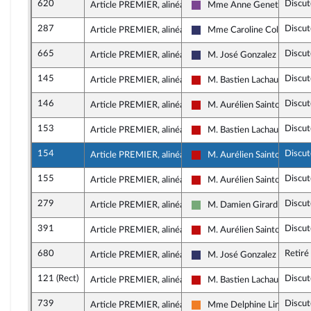
620
Discut
Article PREMIER, alinéa 23
Mme Anne Genetet
Ensemble pour la Républiqu
287
Discut
Article PREMIER, alinéa 25
Mme Caroline Colombier
Rassemblement National
665
Discut
Article PREMIER, alinéa 25
M. José Gonzalez
Rassemblement National
145
Discut
Article PREMIER, alinéa 25
M. Bastien Lachaud
La France insoumise - Nouve
146
Discut
Article PREMIER, alinéa 25
M. Aurélien Saintoul
La France insoumise - Nouve
153
Discut
Article PREMIER, alinéa 25
M. Bastien Lachaud
La France insoumise - Nouve
154
Discut
Article PREMIER, alinéa 25
M. Aurélien Saintoul
La France insoumise - Nouve
155
Discut
Article PREMIER, alinéa 25
M. Aurélien Saintoul
La France insoumise - Nouve
279
Discut
Article PREMIER, alinéa 25
M. Damien Girard
Écologiste et Social
391
Discut
Article PREMIER, alinéa 25
M. Aurélien Saintoul
La France insoumise - Nouve
680
Retiré
Article PREMIER, alinéa 26
M. José Gonzalez
Rassemblement National
121 (Rect)
Discut
Article PREMIER, alinéa 26
M. Bastien Lachaud
La France insoumise - Nouve
739
Discut
Article PREMIER, alinéa 26
Mme Delphine Lingemann
Les Démocrates