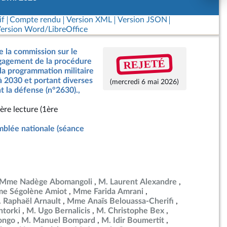
if
Compte rendu
Version XML
Version JSON
ersion Word/LibreOffice
e la commission sur le
REJETÉ
ngagement de la procédure
 la programmation militaire
à 2030 et portant diverses
(mercredi 6 mai 2026)
t la défense (n°2630).,
ère lecture (1ère
blée nationale (séance
Mme Nadège Abomangoli
M. Laurent Alexandre
e Ségolène Amiot
Mme Farida Amrani
 Raphaël Arnault
Mme Anaïs Belouassa-Cherifi
torki
M. Ugo Bernalicis
M. Christophe Bex
ongo
M. Manuel Bompard
M. Idir Boumertit