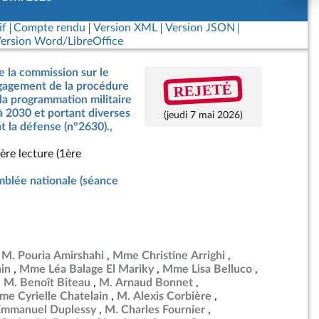
if
Compte rendu
Version XML
Version JSON
ersion Word/LibreOffice
e la commission sur le
REJETÉ
ngagement de la procédure
 la programmation militaire
à 2030 et portant diverses
(jeudi 7 mai 2026)
t la défense (n°2630).,
ère lecture (1ère
blée nationale (séance
M. Pouria Amirshahi
Mme Christine Arrighi
in
Mme Léa Balage El Mariky
Mme Lisa Belluco
M. Benoît Biteau
M. Arnaud Bonnet
e Cyrielle Chatelain
M. Alexis Corbière
Emmanuel Duplessy
M. Charles Fournier