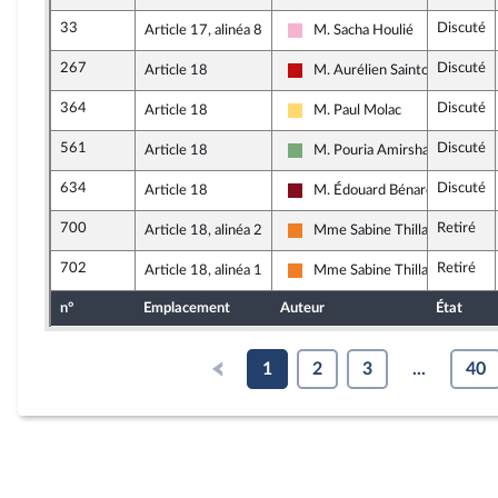
33
Discuté
Article 17, alinéa 8
M. Sacha Houlié
Socialistes et apparentés
267
Discuté
Article 18
M. Aurélien Saintoul
La France insoumise - Nouveau 
364
Discuté
Article 18
M. Paul Molac
Libertés, Indépendants, Outre-
561
Discuté
Article 18
M. Pouria Amirshahi
Écologiste et Social
634
Discuté
Article 18
M. Édouard Bénard
Gauche Démocrate et Républic
700
Retiré
Article 18, alinéa 2
Mme Sabine Thillaye
Les Démocrates
702
Retiré
Article 18, alinéa 1
Mme Sabine Thillaye
Les Démocrates
n°
Emplacement
Auteur
État
1
2
3
...
40