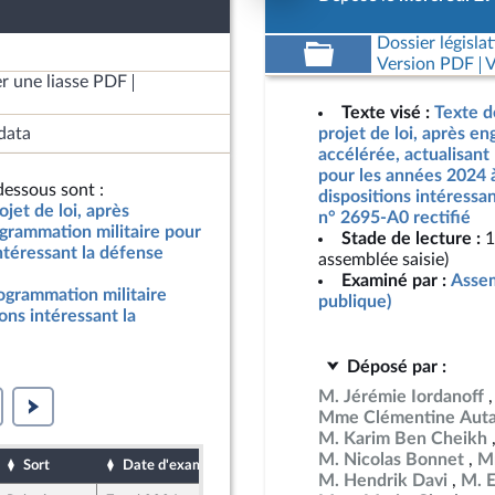
Dossier législat
Version PDF
V
r une liasse PDF
Texte visé :
Texte d
data
projet de loi, après e
accélérée, actualisant
pour les années 2024 
essous sont :
dispositions intéressan
jet de loi, après
n° 2695-A0 rectifié
grammation militaire pour
Stade de lecture :
1
ntéressant la défense
assemblée saisie)
Examiné par :
Assem
rogrammation militaire
publique)
ons intéressant la
Déposé par :
M. Jérémie Iordanoff
Mme Clémentine Auta
M. Karim Ben Cheikh
M. Nicolas Bonnet
Mm
Sort
Date d'examen
Date de dépôt
M. Hendrik Davi
M. 