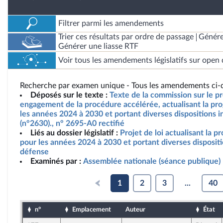
Filtrer parmi les amendements
Trier ces résultats par ordre de passage
Génére
Générer une liasse RTF
Voir tous les amendements législatifs sur open 
Recherche par examen unique - Tous les amendements ci-d
Déposés sur le texte :
Texte de la commission sur le pro
engagement de la procédure accélérée, actualisant la pro
les années 2024 à 2030 et portant diverses dispositions i
(n°2630)., n° 2695-A0 rectifié
Liés au dossier législatif :
Projet de loi actualisant la p
pour les années 2024 à 2030 et portant diverses dispositi
défense
Examinés par :
Assemblée nationale (séance publique)
1
2
3
...
40
n°
Emplacement
Auteur
État