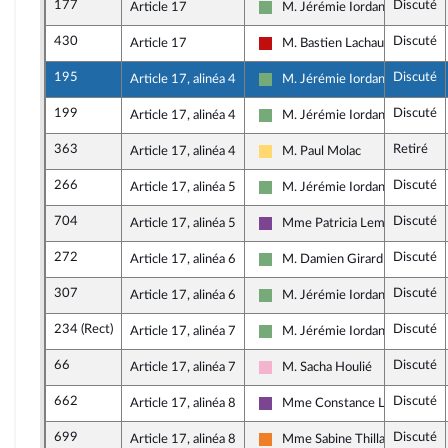
177
Discuté
Article 17
M. Jérémie Iordanoff
Écologiste et Social
430
Discuté
Article 17
M. Bastien Lachaud
La France insoumise - Nouveau 
195
Discuté
Article 17, alinéa 4
M. Jérémie Iordanoff
Écologiste et Social
199
Discuté
Article 17, alinéa 4
M. Jérémie Iordanoff
Écologiste et Social
363
Retiré
Article 17, alinéa 4
M. Paul Molac
Libertés, Indépendants, Outre-
266
Discuté
Article 17, alinéa 5
M. Jérémie Iordanoff
Écologiste et Social
704
Discuté
Article 17, alinéa 5
Mme Patricia Lemoine
Ensemble pour la République
272
Discuté
Article 17, alinéa 6
M. Damien Girard
Écologiste et Social
307
Discuté
Article 17, alinéa 6
M. Jérémie Iordanoff
Écologiste et Social
234 (Rect)
Discuté
Article 17, alinéa 7
M. Jérémie Iordanoff
Écologiste et Social
66
Discuté
Article 17, alinéa 7
M. Sacha Houlié
Socialistes et apparentés
662
Discuté
Article 17, alinéa 8
Mme Constance Le Grip
Ensemble pour la République
699
Discuté
Article 17, alinéa 8
Mme Sabine Thillaye
Les Démocrates