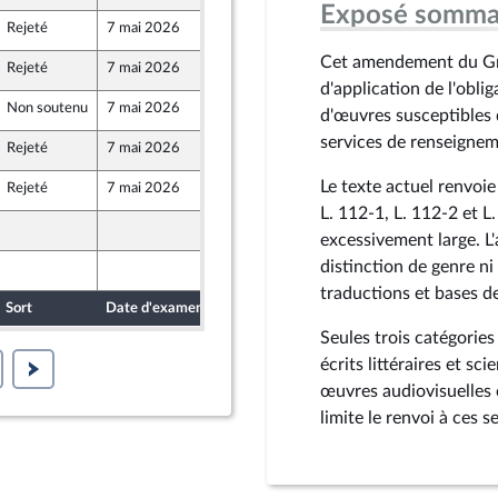
Exposé somma
Rejeté
7 mai 2026
28 avril 2026
Cet amendement du Grou
Rejeté
7 mai 2026
29 avril 2026
Front Populaire
d'application de l'obli
Non soutenu
7 mai 2026
29 avril 2026
d'œuvres susceptibles 
mer et Territoires
services de renseignem
Rejeté
7 mai 2026
29 avril 2026
Le texte actuel renvoie
Rejeté
7 mai 2026
29 avril 2026
aine
L. 112-1, L. 112-2 et L.
29 avril 2026
excessivement large. L'
distinction de genre ni
29 avril 2026
traductions et bases de
Sort
Date d'examen
Date de dépôt
Seules trois catégories 
écrits littéraires et sci
œuvres audiovisuelles
limite le renvoi à ces s