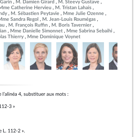
Garin
M. Damien Girard
M. Steevy Gustave
Mme Catherine Hervieu
M. Tristan Lahais
ndy
M. Sébastien Peytavie
Mme Julie Ozenne
Mme Sandra Regol
M. Jean-Louis Roumégas
au
M. François Ruffin
M. Boris Tavernier
ian
Mme Danielle Simonnet
Mme Sabrina Sebaihi
las Thierry
Mme Dominique Voynet
 l’alinéa 4, substituer aux mots :
 112‑3 »
le L. 112‑2 ».