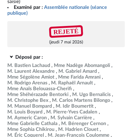
saisie)
Examiné par :
Assemblée nationale (séance
publique)
REJETÉ
(jeudi 7 mai 2026)
Déposé par :
M. Bastien Lachaud
Mme Nadège Abomangoli
M. Laurent Alexandre
M. Gabriel Amard
Mme Ségolène Amiot
Mme Farida Amrani
M. Rodrigo Arenas
M. Raphaël Arnault
Mme Anaïs Belouassa-Cherifi
Mme Shéhérazade Bentorki
M. Ugo Bernalicis
M. Christophe Bex
M. Carlos Martens Bilongo
M. Manuel Bompard
M. Idir Boumertit
M. Louis Boyard
M. Pierre-Yves Cadalen
M. Aymeric Caron
M. Sylvain Carrière
Mme Gabrielle Cathala
M. Bérenger Cernon
Mme Sophia Chikirou
M. Hadrien Clouet
M. Éric Coquerel
M. Jean-François Coulomme