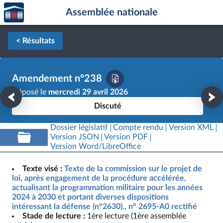
Accèder
Aller au contenu
Aller en bas de la page
Assemblée nationale
à la
page
d'accueil
< Résultats
Amendement n°238
Déposé le
mercredi 29 avril 2026
Discuté
Dossier législatif
Compte rendu
Version XML
Version JSON
Version PDF
Version Word/LibreOffice
Texte visé :
Texte de la commission sur le projet de
loi, après engagement de la procédure accélérée,
actualisant la programmation militaire pour les années
2024 à 2030 et portant diverses dispositions
intéressant la défense (n°2630)., n° 2695-A0 rectifié
Stade de lecture :
1ère lecture (1ère assemblée