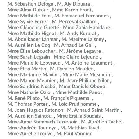
M. Sébastien Delogu
M. Aly Diouara
Mme Alma Dufour
Mme Karen Erodi
Mme Mathilde Feld
M. Emmanuel Fernandes
Mme Sylvie Ferrer
M. Perceval Gaillard
Mme Clémence Guetté
Mme Zahia Hamdane
Mme Mathilde Hignet
M. Andy Kerbrat
M. Abdelkader Lahmar
M. Maxime Laisney
M. Aurélien Le Coq
M. Arnaud Le Gall
Mme Élise Leboucher
M. Jérôme Legavre
Mme Sarah Legrain
Mme Claire Lejeune
Mme Murielle Lepvraud
M. Antoine Léaument
Mme Élisa Martin
M. Damien Maudet
Mme Marianne Maximi
Mme Marie Mesmeur
Mme Manon Meunier
M. Jean-Philippe Nilor
Mme Sandrine Nosbé
Mme Danièle Obono
Mme Nathalie Oziol
Mme Mathilde Panot
M. René Pilato
M. François Piquemal
M. Thomas Portes
M. Loïc Prud'homme
M. Jean-Hugues Ratenon
M. Arnaud Saint-Martin
M. Aurélien Saintoul
Mme Ersilia Soudais
Mme Anne Stambach-Terrenoir
M. Aurélien Taché
Mme Andrée Taurinya
M. Matthias Tavel
Mme Aurélie Trouvé
M. Paul Vannier