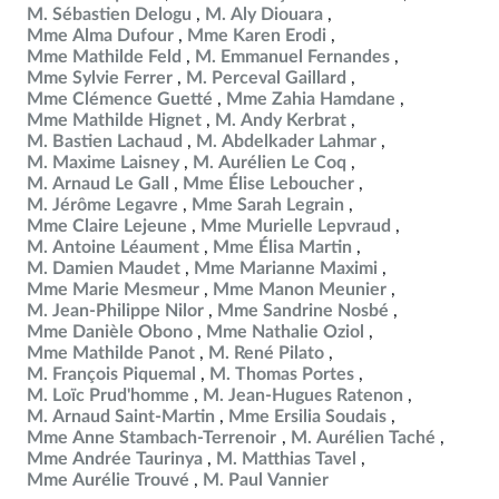
M. Sébastien Delogu
M. Aly Diouara
Mme Alma Dufour
Mme Karen Erodi
Mme Mathilde Feld
M. Emmanuel Fernandes
Mme Sylvie Ferrer
M. Perceval Gaillard
Mme Clémence Guetté
Mme Zahia Hamdane
Mme Mathilde Hignet
M. Andy Kerbrat
M. Bastien Lachaud
M. Abdelkader Lahmar
M. Maxime Laisney
M. Aurélien Le Coq
M. Arnaud Le Gall
Mme Élise Leboucher
M. Jérôme Legavre
Mme Sarah Legrain
Mme Claire Lejeune
Mme Murielle Lepvraud
M. Antoine Léaument
Mme Élisa Martin
M. Damien Maudet
Mme Marianne Maximi
Mme Marie Mesmeur
Mme Manon Meunier
M. Jean-Philippe Nilor
Mme Sandrine Nosbé
Mme Danièle Obono
Mme Nathalie Oziol
Mme Mathilde Panot
M. René Pilato
M. François Piquemal
M. Thomas Portes
M. Loïc Prud'homme
M. Jean-Hugues Ratenon
M. Arnaud Saint-Martin
Mme Ersilia Soudais
Mme Anne Stambach-Terrenoir
M. Aurélien Taché
Mme Andrée Taurinya
M. Matthias Tavel
Mme Aurélie Trouvé
M. Paul Vannier