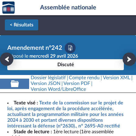
Accèder
Aller au contenu
Aller en bas de la page
Assemblée nationale
à la
page
d'accueil
< Résultats
Amendement n°242
Déposé le
mercredi 29 avril 2026
Discuté
Dossier législatif
Compte rendu
Version XML
Version JSON
Version PDF
Version Word/LibreOffice
Texte visé :
Texte de la commission sur le projet de
loi, après engagement de la procédure accélérée,
actualisant la programmation militaire pour les années
2024 à 2030 et portant diverses dispositions
intéressant la défense (n°2630)., n° 2695-A0 rectifié
Stade de lecture :
1ère lecture (1ère assemblée