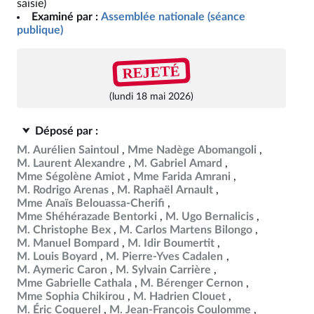
saisie)
Examiné par :
Assemblée nationale (séance
publique)
REJETÉ
(lundi 18 mai 2026)
Déposé par :
M. Aurélien Saintoul
Mme Nadège Abomangoli
M. Laurent Alexandre
M. Gabriel Amard
Mme Ségolène Amiot
Mme Farida Amrani
M. Rodrigo Arenas
M. Raphaël Arnault
Mme Anaïs Belouassa-Cherifi
Mme Shéhérazade Bentorki
M. Ugo Bernalicis
M. Christophe Bex
M. Carlos Martens Bilongo
M. Manuel Bompard
M. Idir Boumertit
M. Louis Boyard
M. Pierre-Yves Cadalen
M. Aymeric Caron
M. Sylvain Carrière
Mme Gabrielle Cathala
M. Bérenger Cernon
Mme Sophia Chikirou
M. Hadrien Clouet
M. Éric Coquerel
M. Jean-François Coulomme