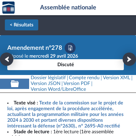
Accèder
Aller au contenu
Aller en bas de la page
Assemblée nationale
à la
page
d'accueil
< Résultats
Amendement n°278
Déposé le
mercredi 29 avril 2026
Discuté
Dossier législatif
Compte rendu
Version XML
Version JSON
Version PDF
Version Word/LibreOffice
Texte visé :
Texte de la commission sur le projet de
loi, après engagement de la procédure accélérée,
actualisant la programmation militaire pour les années
2024 à 2030 et portant diverses dispositions
intéressant la défense (n°2630)., n° 2695-A0 rectifié
Stade de lecture :
1ère lecture (1ère assemblée