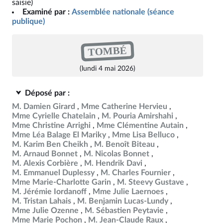
saisie)
Examiné par :
Assemblée nationale (séance
publique)
TOMBÉ
(lundi 4 mai 2026)
Déposé par :
M. Damien Girard
Mme Catherine Hervieu
Mme Cyrielle Chatelain
M. Pouria Amirshahi
Mme Christine Arrighi
Mme Clémentine Autain
Mme Léa Balage El Mariky
Mme Lisa Belluco
M. Karim Ben Cheikh
M. Benoît Biteau
M. Arnaud Bonnet
M. Nicolas Bonnet
M. Alexis Corbière
M. Hendrik Davi
M. Emmanuel Duplessy
M. Charles Fournier
Mme Marie-Charlotte Garin
M. Steevy Gustave
M. Jérémie Iordanoff
Mme Julie Laernoes
M. Tristan Lahais
M. Benjamin Lucas-Lundy
Mme Julie Ozenne
M. Sébastien Peytavie
Mme Marie Pochon
M. Jean-Claude Raux