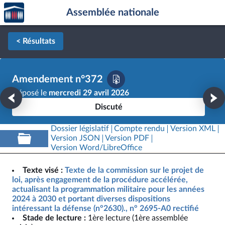
Accèder
Aller au contenu
Aller en bas de la page
Assemblée nationale
à la
page
d'accueil
< Résultats
Amendement n°372
Déposé le
mercredi 29 avril 2026
Discuté
Dossier législatif
Compte rendu
Version XML
Version JSON
Version PDF
Version Word/LibreOffice
Texte visé :
Texte de la commission sur le projet de
loi, après engagement de la procédure accélérée,
actualisant la programmation militaire pour les années
2024 à 2030 et portant diverses dispositions
intéressant la défense (n°2630)., n° 2695-A0 rectifié
Stade de lecture :
1ère lecture (1ère assemblée