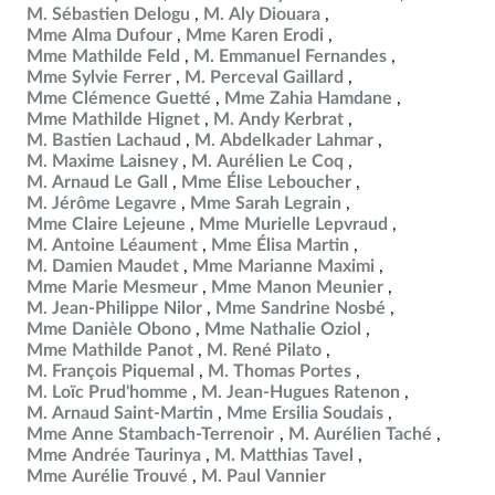
M. Sébastien Delogu
M. Aly Diouara
Mme Alma Dufour
Mme Karen Erodi
Mme Mathilde Feld
M. Emmanuel Fernandes
Mme Sylvie Ferrer
M. Perceval Gaillard
Mme Clémence Guetté
Mme Zahia Hamdane
Mme Mathilde Hignet
M. Andy Kerbrat
M. Bastien Lachaud
M. Abdelkader Lahmar
M. Maxime Laisney
M. Aurélien Le Coq
M. Arnaud Le Gall
Mme Élise Leboucher
M. Jérôme Legavre
Mme Sarah Legrain
Mme Claire Lejeune
Mme Murielle Lepvraud
M. Antoine Léaument
Mme Élisa Martin
M. Damien Maudet
Mme Marianne Maximi
Mme Marie Mesmeur
Mme Manon Meunier
M. Jean-Philippe Nilor
Mme Sandrine Nosbé
Mme Danièle Obono
Mme Nathalie Oziol
Mme Mathilde Panot
M. René Pilato
M. François Piquemal
M. Thomas Portes
M. Loïc Prud'homme
M. Jean-Hugues Ratenon
M. Arnaud Saint-Martin
Mme Ersilia Soudais
Mme Anne Stambach-Terrenoir
M. Aurélien Taché
Mme Andrée Taurinya
M. Matthias Tavel
Mme Aurélie Trouvé
M. Paul Vannier