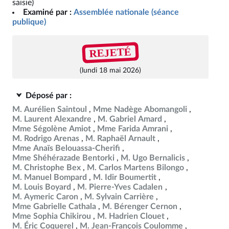
saisie)
Examiné par :
Assemblée nationale (séance
publique)
REJETÉ
(lundi 18 mai 2026)
Déposé par :
M. Aurélien Saintoul
Mme Nadège Abomangoli
M. Laurent Alexandre
M. Gabriel Amard
Mme Ségolène Amiot
Mme Farida Amrani
M. Rodrigo Arenas
M. Raphaël Arnault
Mme Anaïs Belouassa-Cherifi
Mme Shéhérazade Bentorki
M. Ugo Bernalicis
M. Christophe Bex
M. Carlos Martens Bilongo
M. Manuel Bompard
M. Idir Boumertit
M. Louis Boyard
M. Pierre-Yves Cadalen
M. Aymeric Caron
M. Sylvain Carrière
Mme Gabrielle Cathala
M. Bérenger Cernon
Mme Sophia Chikirou
M. Hadrien Clouet
M. Éric Coquerel
M. Jean-François Coulomme