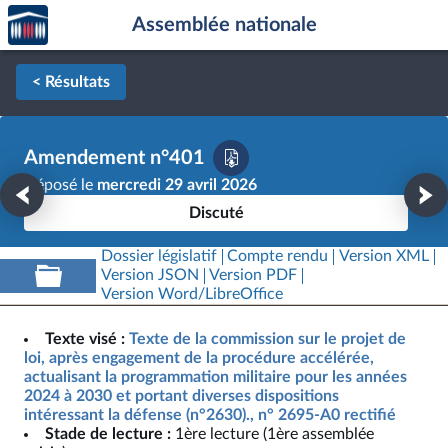
Accèder
Aller au contenu
Aller en bas de la page
Assemblée nationale
à la
page
d'accueil
< Résultats
Amendement n°401
Déposé le
mercredi 29 avril 2026
Discuté
Dossier législatif
Compte rendu
Version XML
Version JSON
Version PDF
Version Word/LibreOffice
Texte visé :
Texte de la commission sur le projet de
loi, après engagement de la procédure accélérée,
actualisant la programmation militaire pour les années
2024 à 2030 et portant diverses dispositions
intéressant la défense (n°2630)., n° 2695-A0 rectifié
Stade de lecture :
1ère lecture (1ère assemblée