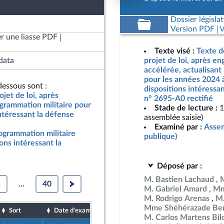
Dossier législat
Version PDF
V
r une liasse PDF
Texte visé :
Texte d
data
projet de loi, après e
accélérée, actualisant
pour les années 2024 
essous sont :
dispositions intéressan
jet de loi, après
n° 2695-A0 rectifié
grammation militaire pour
Stade de lecture :
1
ntéressant la défense
assemblée saisie)
Examiné par :
Assem
rogrammation militaire
publique)
ons intéressant la
Déposé par :
M. Bastien Lachaud
1
...
40
M. Gabriel Amard
Mm
M. Rodrigo Arenas
M.
Mme Shéhérazade Ben
Sort
Date d'examen
Date de dépôt
M. Carlos Martens Bil