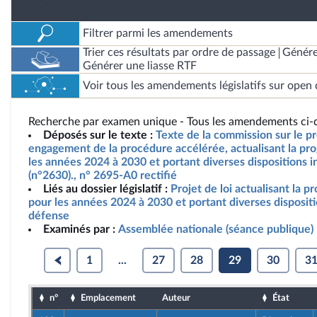
Filtrer parmi les amendements
Trier ces résultats par ordre de passage
Génére
Générer une liasse RTF
Voir tous les amendements législatifs sur open 
Recherche par examen unique - Tous les amendements ci-d
Déposés sur le texte :
Texte de la commission sur le pro
engagement de la procédure accélérée, actualisant la pro
les années 2024 à 2030 et portant diverses dispositions i
(n°2630)., n° 2695-A0 rectifié
Liés au dossier législatif :
Projet de loi actualisant la p
pour les années 2024 à 2030 et portant diverses dispositi
défense
Examinés par :
Assemblée nationale (séance publique)
1
...
27
28
29
30
3
n°
Emplacement
Auteur
État