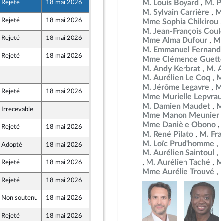
M. Louis Boyard
M. P
Rejeté
18 mai 2026
29 avril 2026
nt Populaire
M. Sylvain Carrière
M
Rejeté
18 mai 2026
29 avril 2026
Mme Sophia Chikirou
nt Populaire
M. Jean-François Co
Rejeté
18 mai 2026
29 avril 2026
Mme Alma Dufour
M
nt Populaire
M. Emmanuel Fernand
Rejeté
18 mai 2026
29 avril 2026
Mme Clémence Guett
nt Populaire
M. Andy Kerbrat
M. 
27 avril 2026
M. Aurélien Le Coq
M
M. Jérôme Legavre
M
Rejeté
18 mai 2026
29 avril 2026
Mme Murielle Lepvra
M. Damien Maudet
M
Irrecevable
27 avril 2026
Mme Manon Meunier
Mme Danièle Obono
Rejeté
18 mai 2026
29 avril 2026
M. René Pilato
M. Fr
M. Loïc Prud'homme
Adopté
18 mai 2026
29 avril 2026
M. Aurélien Saintoul
M. Aurélien Taché
M
Rejeté
18 mai 2026
29 avril 2026
Mme Aurélie Trouvé
Rejeté
18 mai 2026
29 avril 2026
nt Populaire
Non soutenu
18 mai 2026
29 avril 2026
Rejeté
18 mai 2026
29 avril 2026