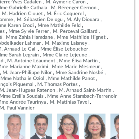
ierre-Yves Cadalen
M. Aymeric Caron
me Gabrielle Cathala
M. Bérenger Cernon
M. Hadrien Clouet
M. Éric Coquerel
ulomme
M. Sébastien Delogu
M. Aly Diouara
me Karen Erodi
Mme Mathilde Feld
es
Mme Sylvie Ferrer
M. Perceval Gaillard
é
Mme Zahia Hamdane
Mme Mathilde Hignet
Abdelkader Lahmar
M. Maxime Laisney
. Arnaud Le Gall
Mme Élise Leboucher
me Sarah Legrain
Mme Claire Lejeune
ud
M. Antoine Léaument
Mme Élisa Martin
me Marianne Maximi
Mme Marie Mesmeur
M. Jean-Philippe Nilor
Mme Sandrine Nosbé
Mme Nathalie Oziol
Mme Mathilde Panot
ançois Piquemal
M. Thomas Portes
M. Jean-Hugues Ratenon
M. Arnaud Saint-Martin
Mme Ersilia Soudais
Mme Anne Stambach-Terrenoir
me Andrée Taurinya
M. Matthias Tavel
M. Paul Vannier