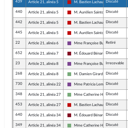
439
Discuté
Article 21, alinéa 5
M. Bastien Lachaud
La France insoumise - Nouveau Fro
440
Discuté
Article 21, alinéa 5
M. Aurélien Saintoul
La France insoumise - Nouveau Fro
442
Discuté
Article 21, alinéa 5
M. Bastien Lachaud
La France insoumise - Nouveau Fro
445
Discuté
Article 21, alinéa 5
M. Aurélien Saintoul
La France insoumise - Nouveau Fro
22
Retiré
Article 21, alinéa 6
Mme Françoise Buffet
Ensemble pour la République
652
Discuté
Article 21, alinéa 7
M. Édouard Bénard
Gauche Démocrate et Républicaine
23
Irrecevable
Article 21, alinéa 8
Mme Françoise Buffet
Ensemble pour la République
268
Discuté
Article 21, alinéa 8
M. Damien Girard
Écologiste et Social
730
Discuté
Article 21, alinéa 22
Mme Patricia Lemoine
Ensemble pour la République
348
Discuté
Article 21, alinéa 27
Mme Catherine Hervieu
Écologiste et Social
453
Discuté
Article 21, alinéa 27
M. Bastien Lachaud
La France insoumise - Nouveau Fro
640
Discuté
Article 21, alinéa 34
M. Édouard Bénard
Gauche Démocrate et Républicaine
349
Discuté
Article 21, alinéa 34
Mme Catherine Hervieu
Écologiste et Social