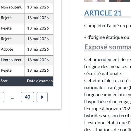
Non soutenu
18 mai 2026
28 avril 2026
ARTICLE 21
Rejeté
18 mai 2026
29 avril 2026
Compléter l’alinéa 5 pa
Rejeté
18 mai 2026
29 avril 2026
« d’origine étatique ou
Rejeté
18 mai 2026
29 avril 2026
nt Populaire
Exposé somma
Adopté
18 mai 2026
29 avril 2026
Cet amendement de repl
Non soutenu
18 mai 2026
28 avril 2026
l’origine des menaces p
Rejeté
18 mai 2026
29 avril 2026
sécurité nationale.
Cet état d’alerte a été
Sort
Date d'examen
Date de dépôt
nationale stratégique (
l’urgence immédiate en
1
...
40
l’hypothèse d’un engag
l’Europe à horizon 202
hybrides sur son territo
Il est donc établi que l
des situations de confl