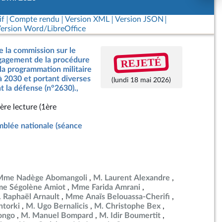
if
Compte rendu
Version XML
Version JSON
ersion Word/LibreOffice
e la commission sur le
REJETÉ
ngagement de la procédure
 la programmation militaire
à 2030 et portant diverses
(lundi 18 mai 2026)
t la défense (n°2630).,
ère lecture (1ère
blée nationale (séance
Mme Nadège Abomangoli
M. Laurent Alexandre
e Ségolène Amiot
Mme Farida Amrani
 Raphaël Arnault
Mme Anaïs Belouassa-Cherifi
torki
M. Ugo Bernalicis
M. Christophe Bex
ongo
M. Manuel Bompard
M. Idir Boumertit