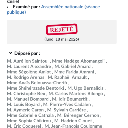
saisie)
Examiné par :
Assemblée nationale (séance
publique)
REJETÉ
(lundi 18 mai 2026)
Déposé par :
M. Aurélien Saintoul
Mme Nadège Abomangoli
M. Laurent Alexandre
M. Gabriel Amard
Mme Ségolène Amiot
Mme Farida Amrani
M. Rodrigo Arenas
M. Raphaël Arnault
Mme Anaïs Belouassa-Cherifi
Mme Shéhérazade Bentorki
M. Ugo Bernalicis
M. Christophe Bex
M. Carlos Martens Bilongo
M. Manuel Bompard
M. Idir Boumertit
M. Louis Boyard
M. Pierre-Yves Cadalen
M. Aymeric Caron
M. Sylvain Carrière
Mme Gabrielle Cathala
M. Bérenger Cernon
Mme Sophia Chikirou
M. Hadrien Clouet
M. Éric Coquerel
M. Jean-François Coulomme