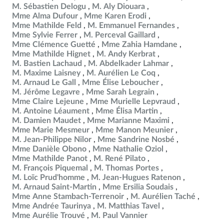
M. Sébastien Delogu
M. Aly Diouara
Mme Alma Dufour
Mme Karen Erodi
Mme Mathilde Feld
M. Emmanuel Fernandes
Mme Sylvie Ferrer
M. Perceval Gaillard
Mme Clémence Guetté
Mme Zahia Hamdane
Mme Mathilde Hignet
M. Andy Kerbrat
M. Bastien Lachaud
M. Abdelkader Lahmar
M. Maxime Laisney
M. Aurélien Le Coq
M. Arnaud Le Gall
Mme Élise Leboucher
M. Jérôme Legavre
Mme Sarah Legrain
Mme Claire Lejeune
Mme Murielle Lepvraud
M. Antoine Léaument
Mme Élisa Martin
M. Damien Maudet
Mme Marianne Maximi
Mme Marie Mesmeur
Mme Manon Meunier
M. Jean-Philippe Nilor
Mme Sandrine Nosbé
Mme Danièle Obono
Mme Nathalie Oziol
Mme Mathilde Panot
M. René Pilato
M. François Piquemal
M. Thomas Portes
M. Loïc Prud'homme
M. Jean-Hugues Ratenon
M. Arnaud Saint-Martin
Mme Ersilia Soudais
Mme Anne Stambach-Terrenoir
M. Aurélien Taché
Mme Andrée Taurinya
M. Matthias Tavel
Mme Aurélie Trouvé
M. Paul Vannier