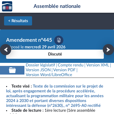
Accèder
Aller au contenu
Aller en bas de la page
Assemblée nationale
à la
page
d'accueil
< Résultats
Amendement n°445
Déposé le
mercredi 29 avril 2026
Discuté
Dossier législatif
Compte rendu
Version XML
Version JSON
Version PDF
Version Word/LibreOffice
Texte visé :
Texte de la commission sur le projet de
loi, après engagement de la procédure accélérée,
actualisant la programmation militaire pour les années
2024 à 2030 et portant diverses dispositions
intéressant la défense (n°2630)., n° 2695-A0 rectifié
Stade de lecture :
1ère lecture (1ère assemblée