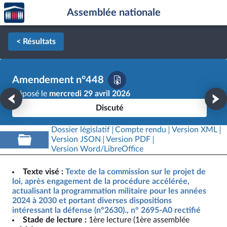
Accèder
Aller au contenu
Aller en bas de la page
Assemblée nationale
à la
page
d'accueil
< Résultats
Amendement n°448
Déposé le
mercredi 29 avril 2026
Discuté
Dossier législatif
Compte rendu
Version XML
Version JSON
Version PDF
Version Word/LibreOffice
Texte visé :
Texte de la commission sur le projet de
loi, après engagement de la procédure accélérée,
actualisant la programmation militaire pour les années
2024 à 2030 et portant diverses dispositions
intéressant la défense (n°2630)., n° 2695-A0 rectifié
Stade de lecture :
1ère lecture (1ère assemblée