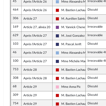
45
Irrecevable 4
Après l'Article 26
Mme Alexandra Martin (Alpes-Ma
Droite Républicaine
464
Discuté
Après l'Article 26
M. Bastien Lachaud
La France insoumise - Nouveau Fro
306
Discuté
Article 27
M. Aurélien Saintoul
La France insoumise - Nouveau Fro
169
Irrecevable
Article 27, alinéa 20
M. Yannick Chenevard
Ensemble pour la République
629
Irrecevable
Après l'Article 27
M. José Gonzalez
Rassemblement National
103
Discuté
Après l'Article 27
M. Pascal Jenft
Rassemblement National
46
Irrecevable 4
Après l'Article 27
Mme Alexandra Martin (Alpes-Ma
Droite Républicaine
100
Irrecevable 4
Après l'Article 27
Mme Michèle Martinez
Rassemblement National
753
Discuté
Article 28
M. Bastien Lachaud
La France insoumise - Nouveau Fro
308
Discuté
Après l'Article 28
M. Bastien Lachaud
La France insoumise - Nouveau Fro
68
Discuté
Article 29
Mme Anna Pic
Socialistes et apparentés
309
Discuté
Article 29
M. Bastien Lachaud
La France insoumise - Nouveau Fro
754
Discuté
Article 29
M. Bastien Lachaud
La France insoumise - Nouveau Fro