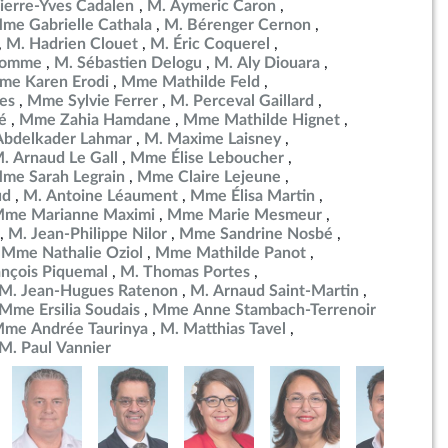
ierre-Yves Cadalen
M. Aymeric Caron
me Gabrielle Cathala
M. Bérenger Cernon
M. Hadrien Clouet
M. Éric Coquerel
ulomme
M. Sébastien Delogu
M. Aly Diouara
me Karen Erodi
Mme Mathilde Feld
es
Mme Sylvie Ferrer
M. Perceval Gaillard
é
Mme Zahia Hamdane
Mme Mathilde Hignet
Abdelkader Lahmar
M. Maxime Laisney
. Arnaud Le Gall
Mme Élise Leboucher
me Sarah Legrain
Mme Claire Lejeune
ud
M. Antoine Léaument
Mme Élisa Martin
me Marianne Maximi
Mme Marie Mesmeur
M. Jean-Philippe Nilor
Mme Sandrine Nosbé
Mme Nathalie Oziol
Mme Mathilde Panot
ançois Piquemal
M. Thomas Portes
M. Jean-Hugues Ratenon
M. Arnaud Saint-Martin
Mme Ersilia Soudais
Mme Anne Stambach-Terrenoir
me Andrée Taurinya
M. Matthias Tavel
M. Paul Vannier