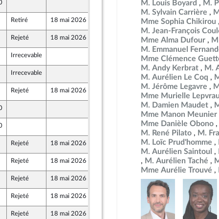
M. Louis Boyard
M. P
0
28 avril 2026
ritimes)
M. Sylvain Carrière
M
Retiré
18 mai 2026
29 avril 2026
Mme Sophia Chikirou
nt Populaire
M. Jean-François Co
Rejeté
18 mai 2026
29 avril 2026
Mme Alma Dufour
M
nt Populaire
M. Emmanuel Fernand
Irrecevable
29 avril 2026
Mme Clémence Guett
M. Andy Kerbrat
M. 
Irrecevable
29 avril 2026
M. Aurélien Le Coq
M
M. Jérôme Legavre
M
Rejeté
18 mai 2026
29 avril 2026
Mme Murielle Lepvra
M. Damien Maudet
M
0
28 avril 2026
ritimes)
Mme Manon Meunier
Mme Danièle Obono
0
29 avril 2026
M. René Pilato
M. Fr
M. Loïc Prud'homme
Rejeté
18 mai 2026
29 avril 2026
nt Populaire
M. Aurélien Saintoul
M. Aurélien Taché
M
Rejeté
18 mai 2026
29 avril 2026
nt Populaire
Mme Aurélie Trouvé
Rejeté
18 mai 2026
28 avril 2026
Rejeté
18 mai 2026
29 avril 2026
nt Populaire
Rejeté
18 mai 2026
29 avril 2026
nt Populaire