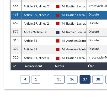
466
Irrecevable 4
Article 29, alinéa 2
M. Bastien Lachaud
La France insoumise - Nouveau Fro
468
Discuté
Article 29, alinéa 2
M. Bastien Lachaud
La France insoumise - Nouveau Fro
469
Discuté
Article 29, alinéa 2
M. Bastien Lachaud
La France insoumise - Nouveau Fro
577
Discuté
Après l'Article 30
M. Romain Tonussi
Rassemblement National
310
Discuté
Article 31
M. Aurélien Saintoul
La France insoumise - Nouveau Fro
322
Discuté
Article 31
M. Aurélien Saintoul
La France insoumise - Nouveau Fro
320
Irrecevable 4
Article 31, alinéa 4
M. Bastien Lachaud
La France insoumise - Nouveau Fro
n°
Emplacement
Auteur
État
1
...
35
36
37
38