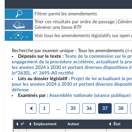
Filtrer parmi les amendements
Trier ces résultats par ordre de passage
Génére
Générer une liasse RTF
Voir tous les amendements législatifs sur open 
Recherche par examen unique - Tous les amendements ci-d
Déposés sur le texte :
Texte de la commission sur le pro
engagement de la procédure accélérée, actualisant la pro
les années 2024 à 2030 et portant diverses dispositions i
(n°2630)., n° 2695-A0 rectifié
Liés au dossier législatif :
Projet de loi actualisant la p
pour les années 2024 à 2030 et portant diverses dispositi
défense
Examinés par :
Assemblée nationale (séance publique)
1
...
35
36
37
38
n°
Emplacement
Auteur
État