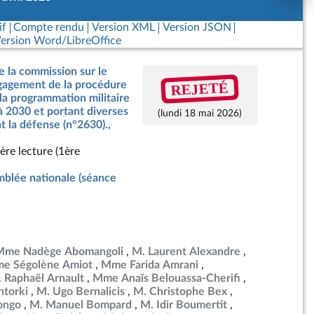
if
Compte rendu
Version XML
Version JSON
ersion Word/LibreOffice
e la commission sur le
REJETÉ
ngagement de la procédure
 la programmation militaire
à 2030 et portant diverses
(lundi 18 mai 2026)
t la défense (n°2630).,
ère lecture (1ère
blée nationale (séance
Mme Nadège Abomangoli
M. Laurent Alexandre
e Ségolène Amiot
Mme Farida Amrani
 Raphaël Arnault
Mme Anaïs Belouassa-Cherifi
torki
M. Ugo Bernalicis
M. Christophe Bex
ongo
M. Manuel Bompard
M. Idir Boumertit