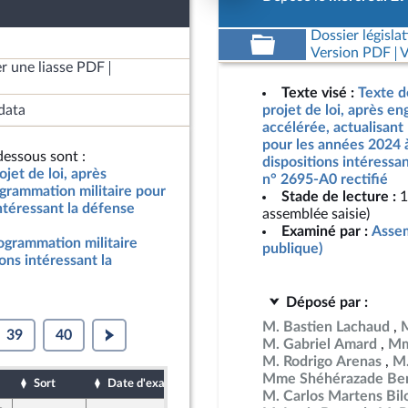
Dossier législat
Version PDF
V
r une liasse PDF
Texte visé :
Texte d
data
projet de loi, après e
accélérée, actualisant
pour les années 2024 
essous sont :
dispositions intéressan
jet de loi, après
n° 2695-A0 rectifié
grammation militaire pour
Stade de lecture :
1
ntéressant la défense
assemblée saisie)
Examiné par :
Assem
rogrammation militaire
publique)
ons intéressant la
Déposé par :
M. Bastien Lachaud
39
40
M. Gabriel Amard
Mm
M. Rodrigo Arenas
M.
Mme Shéhérazade Ben
Sort
Date d'examen
Date de dépôt
M. Carlos Martens Bil