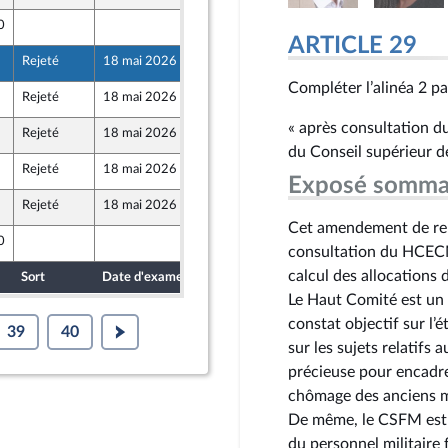
0
29 avril 2026
nt Populaire
ARTICLE 29
Rejeté
18 mai 2026
29 avril 2026
nt Populaire
Compléter l’alinéa 2 pa
Rejeté
18 mai 2026
29 avril 2026
nt Populaire
« après consultation du
Rejeté
18 mai 2026
29 avril 2026
du Conseil supérieur de
Rejeté
18 mai 2026
29 avril 2026
nt Populaire
Exposé somma
Rejeté
18 mai 2026
29 avril 2026
nt Populaire
Cet amendement de repl
0
29 avril 2026
consultation du HCEC
nt Populaire
calcul des allocations 
Sort
Date d'examen
Date de dépôt
Le Haut Comité est un 
constat objectif sur l’é
39
40
sur les sujets relatifs 
précieuse pour encadre
chômage des anciens mi
De même, le CSFM est l
du personnel militaire f